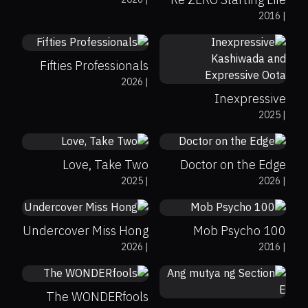
2016
|
in Another World
0%
0%
6.7
لابردنی فلتەرەکان
Fifties Professionals
2026
|
Inexpressive
0%
0%
7.5
0%
0%
8
2025
|
Kashiwada and
Expressive Oota
Love, Take Two
Doctor on the Edge
0%
0%
7.2
2025
|
2026
|
0%
0%
8.5
Undercover Miss Hong
Mob Psycho 100
0%
0%
7
2026
|
2016
|
0%
0%
7
The WONDERfools