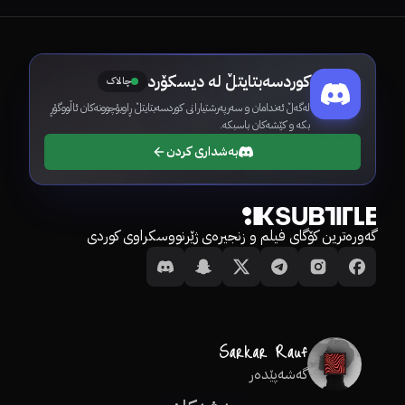
کوردسەبتایتڵ لە دیسکۆرد
چالاک
لەگەڵ ئەندامان و سەرپەرشتیارانی کوردسەبتایتڵ ڕاوبۆچوونەکان ئاڵووگۆڕ
بکە و کێشەکان باسبکە.
بەشداری کردن
گەورەترین کۆگای فیلم و زنجیرەی ژێرنووسکراوی کوردی
گەشەپێدەر