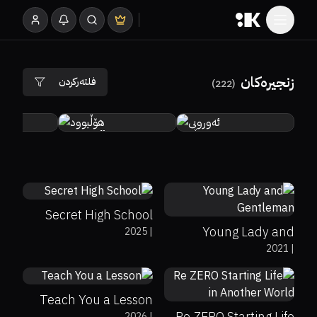
زنجیرەکان
فلتەرکردن
)
222
(
ئەوروپی
هۆڵیوود
ب
0%
0%
8.7
ڕیزبەندی
0%
0%
6.4
ڕیزبەندیەک دیاری بکە
Secret High School
Young Lady and
2025
|
0%
0%
8.7
ساڵ
2021
|
Gentleman
0%
0%
8.1
ساڵ دیاری بکە
Teach You a Lesson
ژانەر
Re ZERO Starting Life
2026
|
0%
0%
8.7