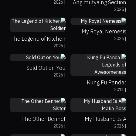
Ang mutya ng Section
2026
|
0%
0%
8
2025
|
E
0%
0%
8.8
My Royal Nemesis
The Legend of Kitchen
2026
|
0%
0%
8
2026
|
Soldier
0%
0%
7
Sold Out on You
2026
|
Kung Fu Panda:
2011
|
Legends of
Awesomeness
0%
92%
8.3
0%
0%
0
The Other Bennet
My Husband Is A
0%
94%
8.4
2026
|
2026
|
Sister
Mafia Boss
0%
0%
8.4