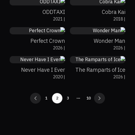
ODDTAXI
Cobra Kai
2021
|
2018
|
0%
0%
80
0%
0%
7.5
Perfect Crown
Wonder Man
0%
94%
7.8
2026
|
2026
|
0%
0%
8
Never Have I Ever
The Ramparts of Ice
2020
|
2026
|
1
2
3
10
More pages