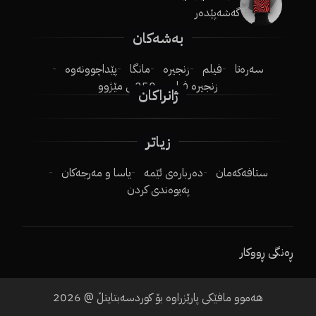
گەشەپێدەر
بەشەکان
سەرەتا
فیلم
زنجیرە
مانگا
پێداچوونەوە
زنجیرە فیلم
250ـی مێژوو
ژانراکان
زیاتر
ستافەکەمان
دەربارەی ئێمە
یاسا و مەرجەکان
پەیوەندی کردن
ڕەنگی ڕووکار
هەموو مافێکی پارێزراوە بۆ کوردسەبتایتڵ @
2026