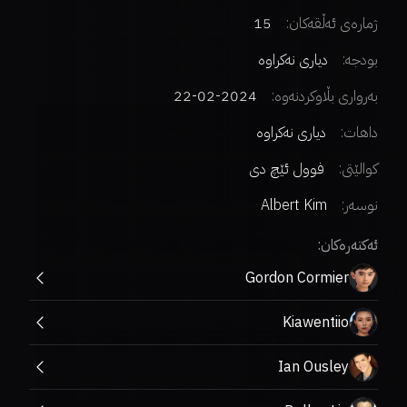
ژمارەی ئەڵقەکان:
15
بودجە:
دیاری نەکراوە
بەرواری بڵاوکردنەوە:
2024-02-22
داهات:
دیاری نەکراوە
کوالێتی:
فوول ئێچ دی
نوسەر
:
Albert Kim
ئەکتەرەکان:
Gordon Cormier
Kiawentiio
Ian Ousley