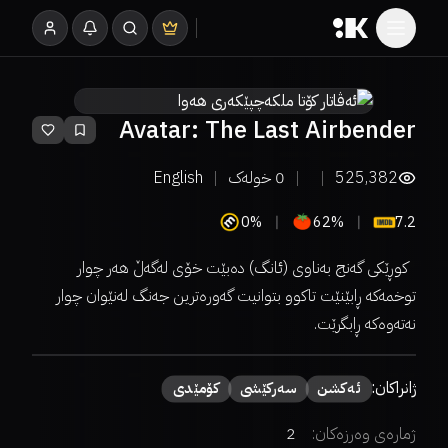
Avatar: The Last Airbender
525,382
0
خولەک
English
0%
62%
7.2
کوڕێکی گەنج بەناوی (ئانگ) دەبێت خۆی لەگەڵ هەر چوار
توخمەکە ڕابێنێت تاکوو بتوانیت گەورەترین جەنگ لەنێوان چوار
نەتەوەکە ڕابگرێت.
ژانراکان:
ئەكشن
سەركێشی
كۆمێدی
ژمارەی وەرزەکان:
2