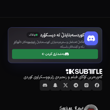
کوردسەبتایتڵ لە دیسکۆرد
چالاک
لەگەڵ ئەندامان و سەرپەرشتیارانی کوردسەبتایتڵ ڕاوبۆچوونەکان ئاڵووگۆڕ
بکە و کێشەکان باسبکە.
بەشداری کردن
گەورەترین کۆگای فیلم و زنجیرەی ژێرنووسکراوی کوردی