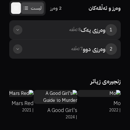
وەرز و ئەڵقەکان
2
وەرز
لیست
وەرزی
یەک
1
8
ئەڵقە
وەرزی
دوو
2
7
ئەڵقە
0%
0%
7.5
زنجیرەی زیاتر
0%
0%
7.6
6.8
Mars Red
Mo
A Good Girl's
2021
|
2022
|
2024
|
Guide to Murder