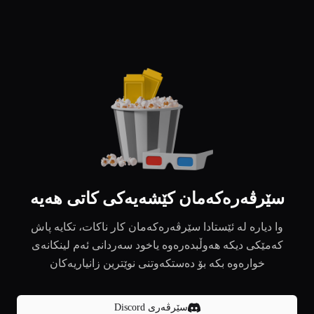
سێرڤەرەکەمان کێشەیەکی کاتی هەیە
وا دیارە لە ئێستادا سێرڤەرەکەمان کار ناکات، تکایە پاش
کەمێکی دیکە هەوڵبدەرەوە یاخود سەردانی ئەم لینکانەی
خوارەوە بکە بۆ دەستکەوتنی نوێترین زانیاریەکان
سێرڤەری Discord