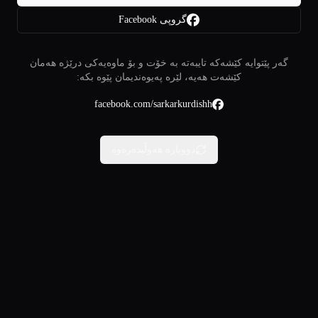
گروپی Facebook
گەر پێتوایە کێشەکە تایبەتە بە خۆت و بۆ ماوەیەکی درێژە هەمان
کێشەت هەیە، لێرە پەیوەندیمان پێوە بکە:
facebook.com/sarkarkurdishh
دووبارە هەوڵبدەرەوە