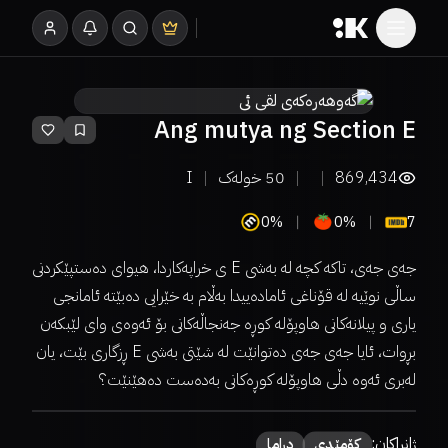
Ang mutya ng Section E
869,434
50
خولەک
I
0%
0%
7
جەی جەی، تاکە کچە لە بەشی E ی خراپەکاردا، هیوای دەستپێکردنی
ساڵی نوێیە لە قۆناغی ئامادەییدا بەڵام بە خێرایی دەبێتە ئامانجی
یاری و پیلانەکانی هاوپۆلە کوڕە جەنجاڵەکانی بۆ ئەوەی وای لێبکەن
بڕوات، ئایا جەی جەی دەتوانێت لە شێتی بەشی E ڕزگاری بێت، یان
لەبری ئەوە دڵی هاوپۆلە کوڕەکانی بەدەست دەهێنێت؟
ژانراکان:
كۆمێدی
دراما