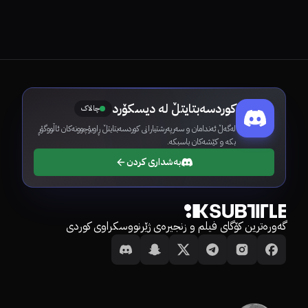
کوردسەبتایتڵ لە دیسکۆرد
چالاک
لەگەڵ ئەندامان و سەرپەرشتیارانی کوردسەبتایتڵ ڕاوبۆچوونەکان ئاڵووگۆڕ
بکە و کێشەکان باسبکە.
بەشداری کردن
گەورەترین کۆگای فیلم و زنجیرەی ژێرنووسکراوی کوردی