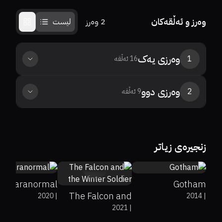
وەرز و ئەڵقەکان
2
وەرز
لیست
وەرزی
یەک
1
16
ئەڵقە
وەرزی
دوو
2
9
ئەڵقە
8
7.9
زنجیرەی زیاتر
7.2
Paranormal
Gotham
The Falcon and
2020
|
2014
|
2021
|
the Winter Soldier