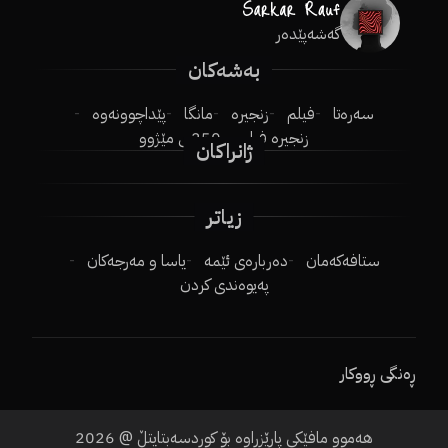
گەشەپێدەر
بەشەکان
سەرەتا
فیلم
زنجیرە
مانگا
پێداچوونەوە
زنجیرە فیلم
250ـی مێژوو
ژانراکان
زیاتر
ستافەکەمان
دەربارەی ئێمە
یاسا و مەرجەکان
پەیوەندی کردن
ڕەنگی ڕووکار
هەموو مافێکی پارێزراوە بۆ کوردسەبتایتڵ @
2026