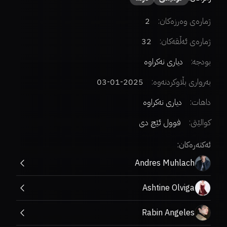
ژمارەی وەرزەکان:
2
ژمارەی ئەڵقەکان:
32
بودجە:
دیاری نەکراوە
بەرواری بڵاوکردنەوە:
2025-01-03
داهات:
دیاری نەکراوە
کوالێتی:
فوول ئێچ دی
ئەکتەرەکان:
Andres Muhlach
Ashtine Olviga
Rabin Angeles