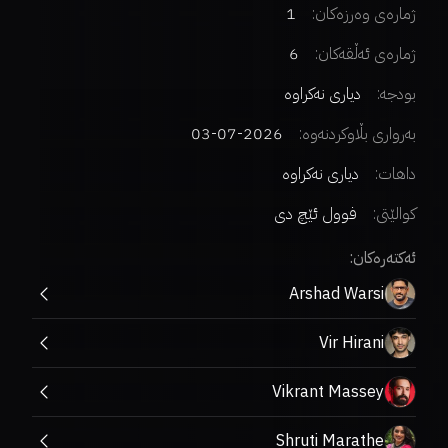
ژمارەی وەرزەکان:
1
ژمارەی ئەڵقەکان:
6
بودجە:
دیاری نەکراوە
بەرواری بڵاوکردنەوە:
2026-07-03
داهات:
دیاری نەکراوە
کوالێتی:
فوول ئێچ دی
ئەکتەرەکان:
Arshad Warsi
Vir Hirani
Vikrant Massey
Shruti Marathe