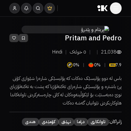
Pritam and Pedro
21,038
0
خولەک
Hindi
0%
0%
7.9
باس لە دوو پۆلیسێک دەکات کە پۆلیسێکی شارەزا شێوازی کۆنی
پێ باشترە و پۆلیسێکی شارەزای تەکنەلۆژیا کە پشت بە تەکنەلۆژیای
نوێ دەبەستێت بۆ لێکۆڵینەوەکان لە کاتی چارەسەرکردنی تاوانەکاندا
هاوکاریکردنی نێوانیان گەشە دەکات
ژانراکان:
تاوانکاری
دراما
نهێنی
كۆمێدی
هندی