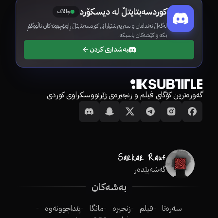
کوردسەبتایتڵ لە دیسکۆرد
چالاک
لەگەڵ ئەندامان و سەرپەرشتیارانی کوردسەبتایتڵ ڕاوبۆچوونەکان ئاڵووگۆڕ
بکە و کێشەکان باسبکە.
بەشداری کردن
گەورەترین کۆگای فیلم و زنجیرەی ژێرنووسکراوی کوردی
گەشەپێدەر
بەشەکان
سەرەتا
فیلم
زنجیرە
مانگا
پێداچوونەوە