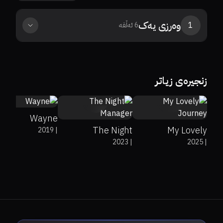
وەرزی
یەک
1
6
ئەڵقە
0%
100%
8.3
زنجیرەی زیاتر
0%
0%
8
0%
0%
7.6
Wayne
The Night
My Lovely
2019
|
2023
|
2025
|
Manager
Journey