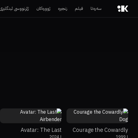
سەرەتا
فیلم
زنجیرە
ژوورەکان
ژێرنووسی ئینگلیزی
0%
0%
8.3
0%
62%
7.2
Avatar: The Last
Courage the Cowardly
2024
|
1999
|