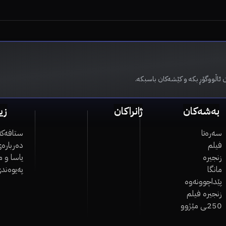
 ئاڵووگۆڕ بکە و کێشەکان باسبکە.
بەشەکان
ژانراکان
زی
سەرەتا
ستافەکە
فیلم
دەربارەی
زنجیرە
یاسا و 
مانگا
پەیوەند
پێداچوونەوە
زنجیرە فیلم
250ـی مێژوو