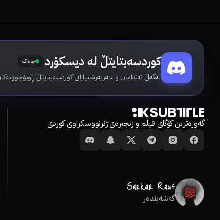
کوردسەبتایتڵ لە دیسکۆرد
چالاک
لەگەڵ ئەندامان و سەرپەرشتیارانی کوردسەبتایتڵ ڕاوبۆچوونەکان
گەورەترین کۆگای فیلم و زنجیرەی ژێرنووسکراوی کوردی
گەشەپێدەر