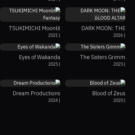
Airbender
Dog
0%
0%
7.7
0%
0%
6.4
TSUKIMICHI Moonlit
DARK MOON: THE
2021
|
2026
|
Fantasy
BLOOD ALTAR
0%
92%
6.2
0%
0%
6.8
Eyes of Wakanda
The Sisters Grimm
2025
|
2025
|
0%
100%
7.7
0%
0%
7.5
Dream Productions
Blood of Zeus
2024
|
2020
|