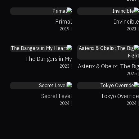
from '85
0%
0%
8.6
Primal
Invincible
2019
|
2021
|
0%
0%
7.9
0%
90%
8
The Dangers in My
Asterix & Obelix: The Big
2023
|
Heart
2025
|
Fight
7.6
0%
0%
6.4
Secret Level
Tokyo Override
2024
|
2024
|