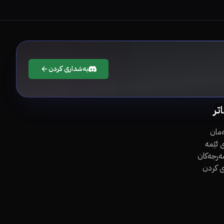
بەشداری کردن
اتر
مان
 ئێمە
مەرجەکان
ی کردن