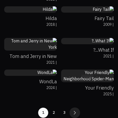
Legends of
Awesomeness
Hilda
Fairy Tail
2018
|
2009
|
0%
0%
7.3
0%
0%
7.4
What If...?
Tom and Jerry in New
2021
|
2021
|
York
0%
0%
7.4
0%
97%
7.4
WondLa
Your Friendly
2024
|
2025
|
Neighborhood Spider-
Man
1
2
3