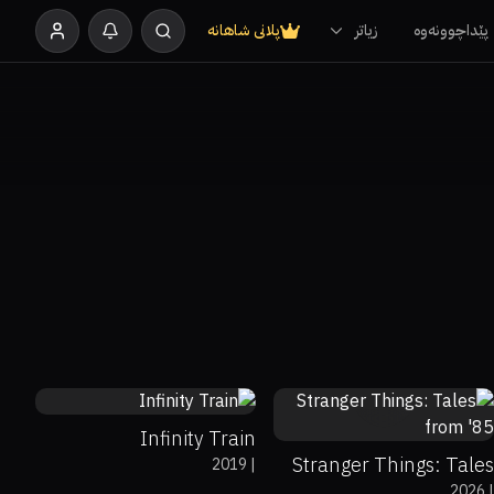
پێداچوونەوە
زیاتر
پلانی شاهانە
0%
100%
8.4
0%
0%
5.5
Infinity Train
Stranger Things: Tales
2019
|
0%
99%
8.7
2026
|