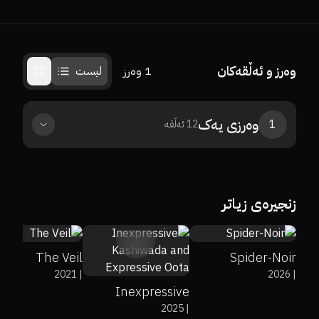
وەرز و ئەڵقەکان
1
وەرز
لیست
وەرزی
یەک
1
12
ئەڵقە
0%
0%
7.6
زنجیرەی زیاتر
0%
92%
8.2
0%
0%
6.7
The Veil
Spider-Noir
2021
|
2026
|
Inexpressive
2025
|
Kashiwada and