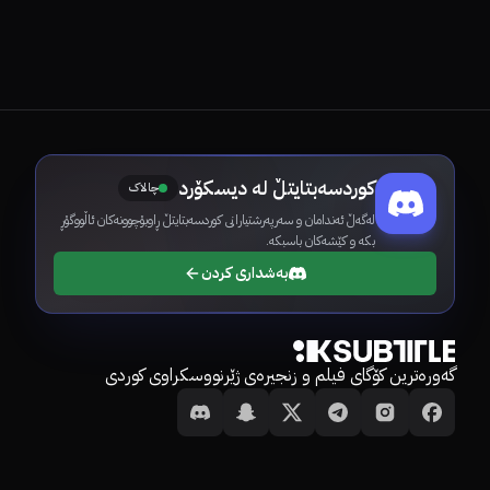
Expressive Oota
کوردسەبتایتڵ لە دیسکۆرد
چالاک
لەگەڵ ئەندامان و سەرپەرشتیارانی کوردسەبتایتڵ ڕاوبۆچوونەکان ئاڵووگۆڕ
بکە و کێشەکان باسبکە.
بەشداری کردن
گەورەترین کۆگای فیلم و زنجیرەی ژێرنووسکراوی کوردی