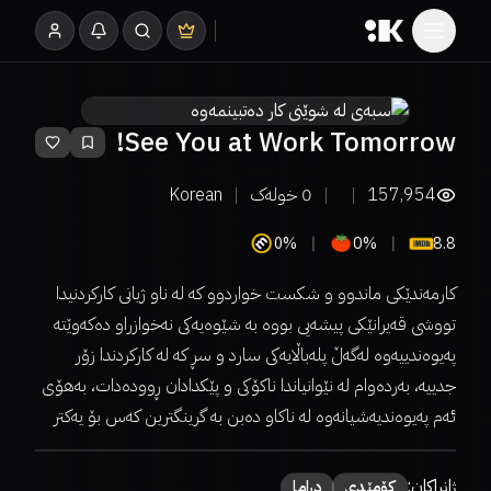
See You at Work Tomorrow!
157,954
0
خولەک
Korean
0%
0%
8.8
کارمەندێکی ماندوو و شکست خواردوو کە لە ناو ژیانی کارکردنیدا
تووشی قەیرانێکی پیشەیی بووە بە شێوەیەکی نەخوازراو دەکەوێتە
پەیوەندییەوە لەگەڵ پلەباڵایەکی سارد و سڕ کە لە کارکردندا زۆر
جدییە، بەردەوام لە نێوانیاندا ناکۆکی و پێکدادان ڕوودەدات، بەهۆی
ئەم پەیوەندیەشیانەوە لە ناکاو دەبن بە گرینگترین کەس بۆ یەکتر
ژانراکان:
كۆمێدی
دراما