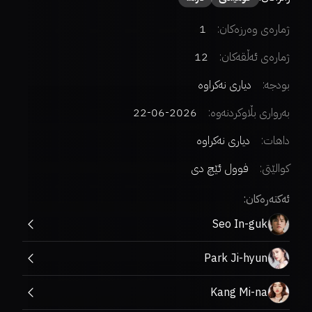
ژمارەی وەرزەکان:
1
ژمارەی ئەڵقەکان:
12
بودجە:
دیاری نەکراوە
بەرواری بڵاوکردنەوە:
2026-06-22
داهات:
دیاری نەکراوە
کوالێتی:
فوول ئێچ دی
ئەکتەرەکان:
Seo In-guk
Park Ji-hyun
Kang Mi-na