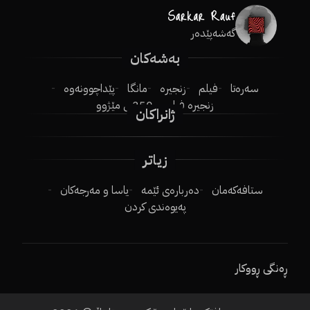
گەشەپێدەر
بەشەکان
سەرەتا
فیلم
زنجیرە
مانگا
پێداچوونەوە
زنجیرە فیلم
250ـی مێژوو
ژانراکان
زیاتر
ستافەکەمان
دەربارەی ئێمە
یاسا و مەرجەکان
پەیوەندی کردن
ڕەنگی ڕووکار