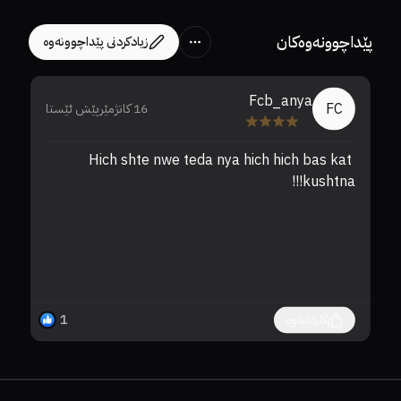
پێداچوونەوەکان
زیادکردنی پێداچوونەوە
Fcb_anya
FC
16 کاتژمێرپێش ئێستا
Hich shte nwe teda nya hich hich bas kat 
زۆ
kushtna!!!
کاردانەوە
1