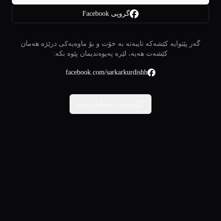
گروپی Facebook
گەر پێتوایە کێشەکە تایبەتە بە خۆت و بۆ ماوەیەکی درێژە هەمان
کێشەت هەیە، لێرە پەیوەندیمان پێوە بکە:
facebook.com/sarkarkurdishh
دووبارە هەوڵبدەرەوە