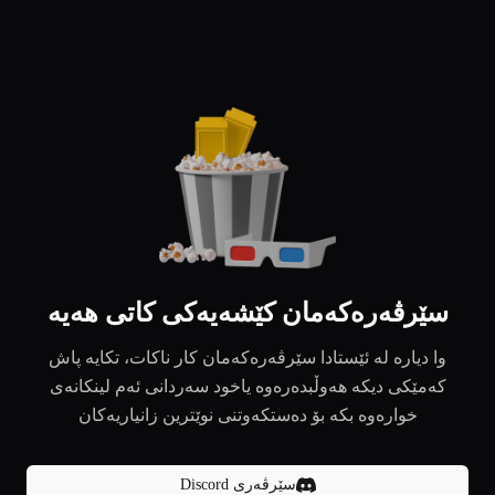
سێرڤەرەکەمان کێشەیەکی کاتی هەیە
وا دیارە لە ئێستادا سێرڤەرەکەمان کار ناکات، تکایە پاش
کەمێکی دیکە هەوڵبدەرەوە یاخود سەردانی ئەم لینکانەی
خوارەوە بکە بۆ دەستکەوتنی نوێترین زانیاریەکان
سێرڤەری Discord