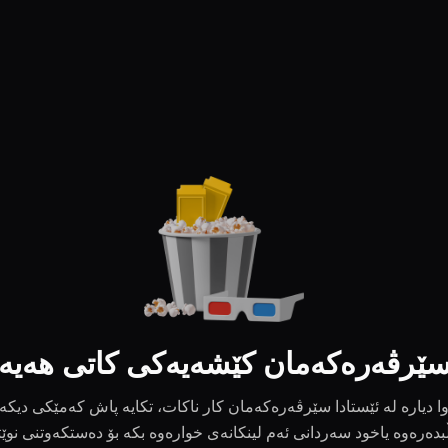
ێرڤەرەکەمان کێشەیەکی کاتی هەیە
ا دیارە لە ئێستادا سێرڤەرەکەمان کار ناکات، تکایە پاش کەمێکی دیکە
بدەرەوە یاخود سەردانی ئەم لینکانەی خوارەوە بکە بۆ دەستکەوتنی نوێ