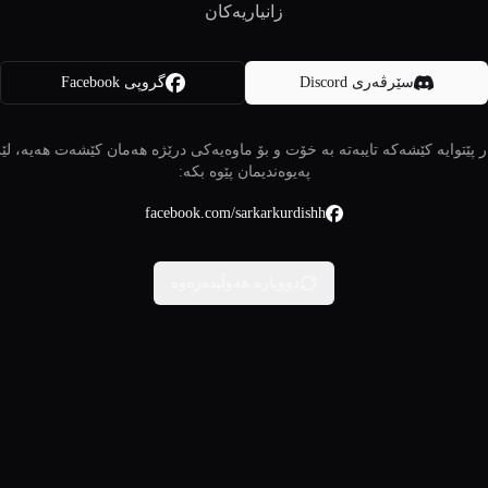
زانیاریەکان
سێرڤەری Discord
گروپی Facebook
 پێتوایە کێشەکە تایبەتە بە خۆت و بۆ ماوەیەکی درێژە هەمان کێشەت هەیە، لێ
پەیوەندیمان پێوە بکە:
facebook.com/sarkarkurdishh
دووبارە هەوڵبدەرەوە