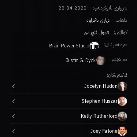
بەرواری بڵاوکردنەوە:
2020-04-28
داهات:
دیاری نەکراوە
کوالێتی:
فوول ئێچ دی
بەرهەمهێنان:
Brain Power Studio
دەرهێنەر
:
Justin G. Dyck
ئەکتەرەکان:
Jocelyn Hudon
Stephen Huszar
Kelly Rutherford
Joey Fatone