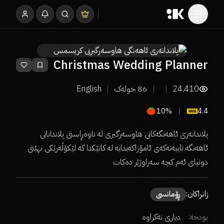
Christmas Wedding Planner
24,410
86
خولەک
English
10%
4.4
پلاندانەری ئاهەنگەکانی هاوسەرگیری لە ناوەڕاستی پلاندانانی
ئاهەنگە تایبەتەکەی ئامۆزاکەیدایە لە کاتێکدا کە لێکۆڵەرێکی نهێنی
دونیای ئەم کچە سەراوژێر دەکات
ژانراکان:
ڕۆمانسی
بودجە:
دیاری نەکراوە