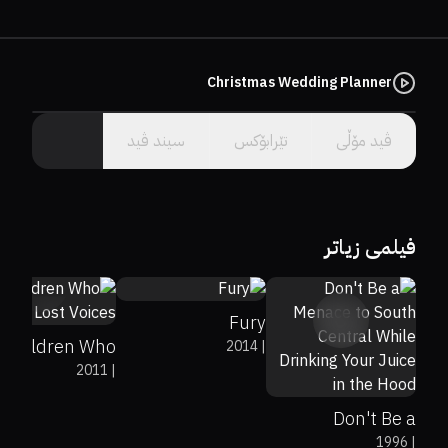
Christmas Wedding Planner
سێرڤەرێک هەڵبژێرە.
ڤید مۆڵى
تێرابۆکس
سیند ڤید
64%
76%
7.6
فیلمی زیاتر
69%
7.2
Fury
0%
31%
6.6
Children Who
2014
|
2011
|
se Lost Voices
Don't Be a
1996
|
Menace to South