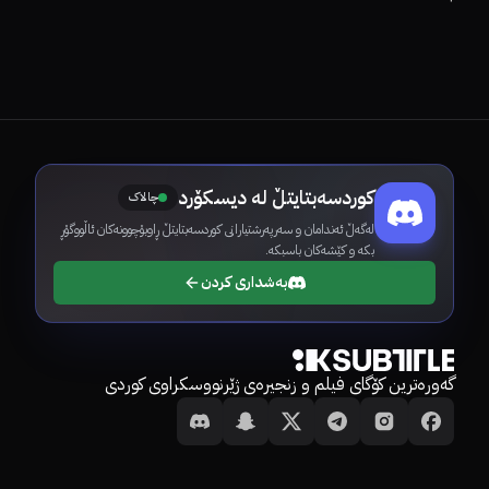
Central While
Drinking Your
Juice in the Hood
کوردسەبتایتڵ لە دیسکۆرد
چالاک
لەگەڵ ئەندامان و سەرپەرشتیارانی کوردسەبتایتڵ ڕاوبۆچوونەکان ئاڵووگۆڕ
بکە و کێشەکان باسبکە.
بەشداری کردن
گەورەترین کۆگای فیلم و زنجیرەی ژێرنووسکراوی کوردی