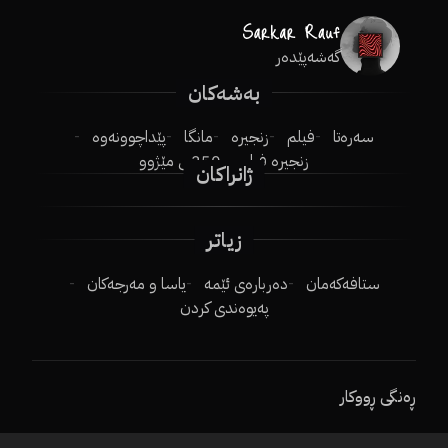
گەشەپێدەر
بەشەکان
سەرەتا
فیلم
زنجیرە
مانگا
پێداچوونەوە
زنجیرە فیلم
250ـی مێژوو
ژانراکان
زیاتر
ستافەکەمان
دەربارەی ئێمە
یاسا و مەرجەکان
پەیوەندی کردن
ڕەنگی ڕووکار