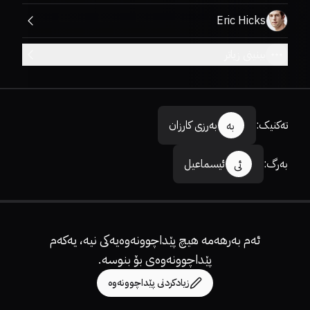
Eric Hicks
بینینی زیاتر
تەکنیک
:
بەرزی کارزان
بە
بەرگ
:
ئیسماعیل
ئی
ئەم بەرهەمە هیچ پێداچوونەوەیەکی نیە، یەکەم
پێداچوونەوەی بۆ بنوسە.
زیادکردنی پێداچوونەوە