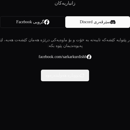
زانیاریەکان
سێرڤەری Discord
گروپی Facebook
 پێتوایە کێشەکە تایبەتە بە خۆت و بۆ ماوەیەکی درێژە هەمان کێشەت هەیە، لێ
پەیوەندیمان پێوە بکە:
facebook.com/sarkarkurdishh
دووبارە هەوڵبدەرەوە