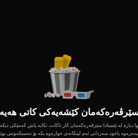
ێرڤەرەکەمان کێشەیەکی کاتی هەیە
ا دیارە لە ئێستادا سێرڤەرەکەمان کار ناکات، تکایە پاش کەمێکی دیکە
بدەرەوە یاخود سەردانی ئەم لینکانەی خوارەوە بکە بۆ دەستکەوتنی نوێ