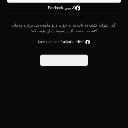
گروپی Facebook
گەر پێتوایە کێشەکە تایبەتە بە خۆت و بۆ ماوەیەکی درێژە هەمان
کێشەت هەیە، لێرە پەیوەندیمان پێوە بکە:
facebook.com/sarkarkurdishh
دووبارە هەوڵبدەرەوە