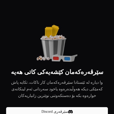
سێرڤەرەکەمان کێشەیەکی کاتی هەیە
وا دیارە لە ئێستادا سێرڤەرەکەمان کار ناکات، تکایە پاش
کەمێکی دیکە هەوڵبدەرەوە یاخود سەردانی ئەم لینکانەی
خوارەوە بکە بۆ دەستکەوتنی نوێترین زانیاریەکان
سێرڤەری Discord