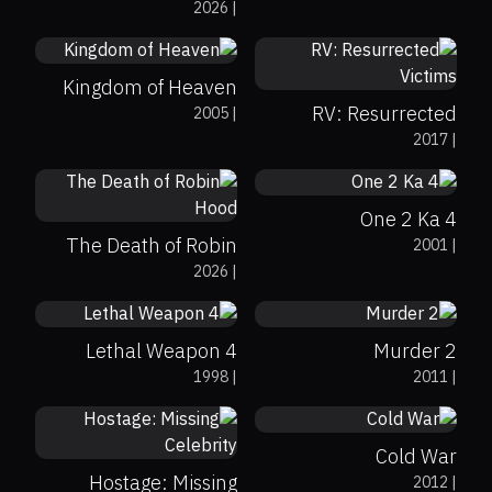
2026
|
Grogu
0%
0%
5.6
Kingdom of Heaven
RV: Resurrected
2005
|
0%
0%
5.5
2017
|
Victims
0%
66%
6.2
One 2 Ka 4
The Death of Robin
2001
|
39%
54%
6.6
0%
0%
6.3
2026
|
Hood
Lethal Weapon 4
Murder 2
0%
0%
6.6
1998
|
2011
|
0%
0%
6.3
Cold War
Hostage: Missing
2012
|
0%
0%
6.3
0%
44%
4.4