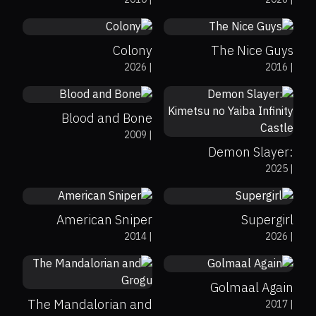
Colony
The Nice Guys
0%
0%
6.7
لابردنی فلتەرەکان
2026
|
2016
|
67%
98%
8.4
Blood and Bone
2009
|
Demon Slayer:
73%
71%
7.3
49%
53%
6
2025
|
Kimetsu no Yaiba
Infinity Castle
American Sniper
Supergirl
0%
57%
4.9
2014
|
2026
|
53%
60%
6.9
Golmaal Again
The Mandalorian and
2017
|
63%
39%
7.2