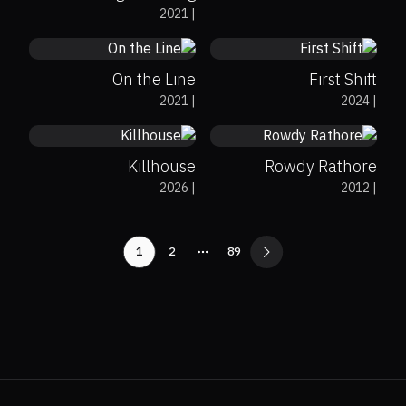
2021
|
Celebrity
On the Line
First Shift
0%
0%
8.5
0%
57%
5.8
2021
|
2024
|
Killhouse
Rowdy Rathore
2026
|
2012
|
1
2
89
More pages