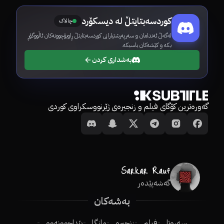
کوردسەبتایتڵ لە دیسکۆرد
چالاک
لەگەڵ ئەندامان و سەرپەرشتیارانی کوردسەبتایتڵ ڕاوبۆچوونەکان ئاڵووگۆڕ
بکە و کێشەکان باسبکە.
بەشداری کردن
گەورەترین کۆگای فیلم و زنجیرەی ژێرنووسکراوی کوردی
گەشەپێدەر
بەشەکان
سەرەتا
فیلم
زنجیرە
مانگا
پێداچوونەوە