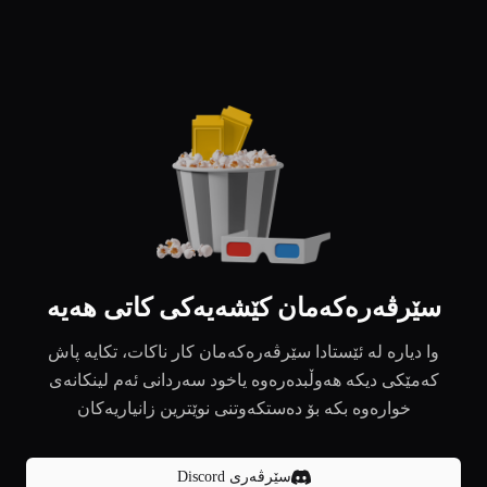
سێرڤەرەکەمان کێشەیەکی کاتی هەیە
وا دیارە لە ئێستادا سێرڤەرەکەمان کار ناکات، تکایە پاش
کەمێکی دیکە هەوڵبدەرەوە یاخود سەردانی ئەم لینکانەی
خوارەوە بکە بۆ دەستکەوتنی نوێترین زانیاریەکان
سێرڤەری Discord