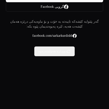
گروپی Facebook
گەر پێتوایە کێشەکە تایبەتە بە خۆت و بۆ ماوەیەکی درێژە هەمان
کێشەت هەیە، لێرە پەیوەندیمان پێوە بکە:
facebook.com/sarkarkurdishh
دووبارە هەوڵبدەرەوە