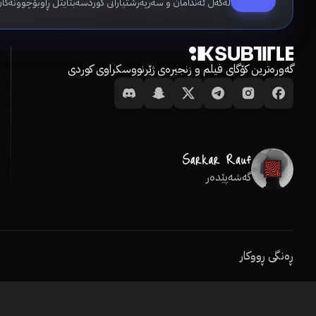
لەگەڵ ئەندامان و سەرپەرشتیارانی کوردسەبتایتڵ ڕاوبۆچوونەکان
گەورەترین کۆگای فیلم و زنجیرەی ژێرنووسکراوی کوردی
گەشەپێدەر
ڕەنگی ڕووکار