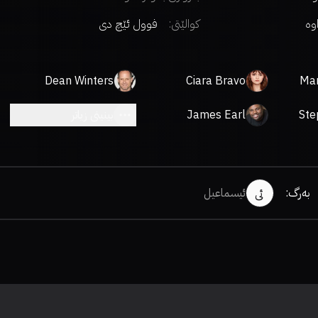
اوە
کوالێتی:
فوول ئێچ دی
Dean Winters
Ciara Bravo
Ma
Ste
James Earl
بینینی زیاتر
بەرگ
:
ئیسماعیل
ئی