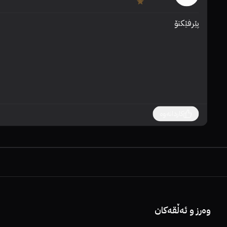
پێرفێکتۆ
کاردانەوە
وەرز و ئەڵقەکان