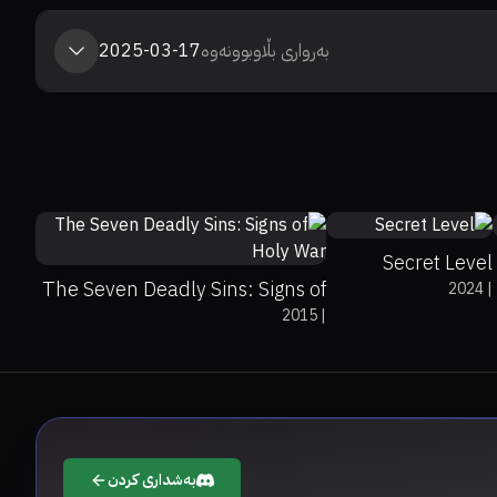
بەرواری بڵاوبوونەوە
2025-03-17
0%
0%
7.9
7.6
Secret Level
The Seven Deadly Sins: Signs of
2024
|
2015
|
Holy War
بەشداری کردن