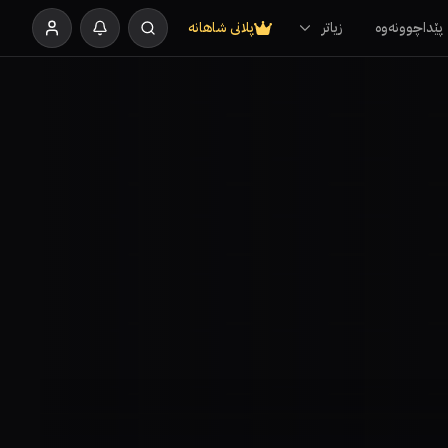
پێداچوونەوە
زیاتر
پلانی شاهانە