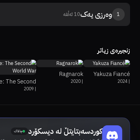
وەرزی
یەک
1
10
ئەڵقە
0%
0%
0
زنجیرەی زیاتر
0%
0%
9
0%
0%
7.5
Ragnarok
Yakuza Fiancé
e: The Second
2020
|
2024
|
2009
|
World War
کوردسەبتایتڵ لە دیسکۆرد
چالاک