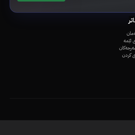
اتر
مان
 ئێمە
مەرجەکان
ی کردن