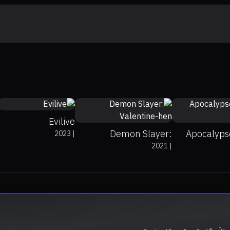
0%
0%
8.5
0%
0%
6.7
Evilive
Demon Slayer:
Apocalyps
2023
|
2021
|
Valentine-hen