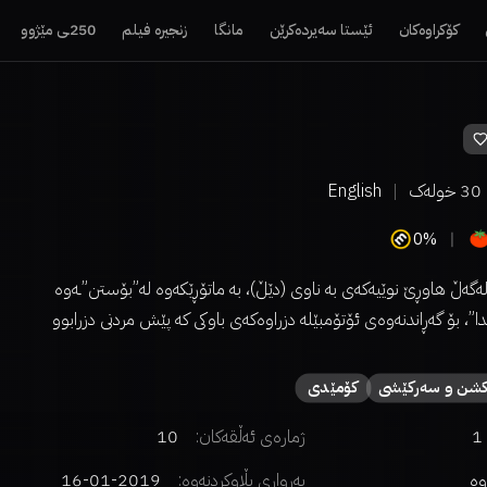
کۆکراوەکان
ئێستا سەیردەکرێن
مانگا
زنجیرە فیلم
250ـی مێژوو
30
خولەک
English
0%
١٦ ساڵان لەگەڵ هاوڕێ نوێیەکەی بە ناوی (دێڵ)، بە ماتۆڕێکەوە لە”بۆستن”ـەوە
ا”، بۆ گەڕاندنەوەی ئۆتۆمبێلە دزراوەکەی باوکی کە پێش مردنی دزرابوو
شن و سەرکێشی
كۆمێدی
1
ژمارەی ئەڵقەکان:
10
وە
بەرواری بڵاوکردنەوە:
2019-01-16