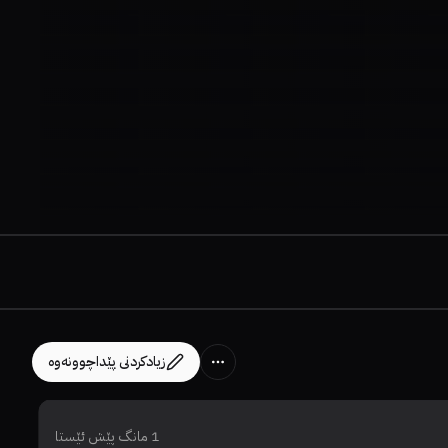
زیادکردنی پێداچوونەوە
1 مانگ پێش ئێستا