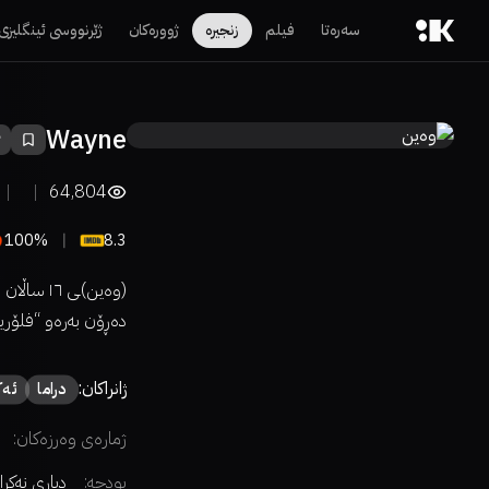
سەرەتا
فیلم
زنجیرە
ژوورەکان
ژێرنووسی ئینگلیزی
Wayne
64,804
100%
8.3
(وەین)ـی 
دەڕۆن بەرەو “فلۆرید
ژانراکان:
دراما
ئەک
ژمارەی وەرزەکان:
بودجە:
دیاری نەکرا