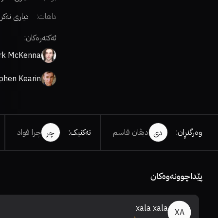
داهات:
دیاری نەکر
ئەکتەرەکان:
rk McKenna
phen Kearin
وەرگێڕان
:
دیڤان قاسم
تەکنیک
:
چرا فواد
دی
چر
پێداچوونەوەکان
xala xala
XA