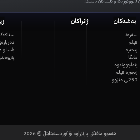
 ئاڵووگۆڕ بکە و کێشەکان باسبکە.
بەشەکان
ژانراکان
زی
سەرەتا
ستافەکە
فیلم
دەربارەی
زنجیرە
یاسا و 
مانگا
پەیوەند
پێداچوونەوە
زنجیرە فیلم
250ـی مێژوو
هەموو مافێکی پارێزراوە بۆ کوردسەبتایتڵ @
2026