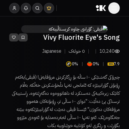
Vivy Fluorite Eye's Song
10,240
0
خولەک
Japanese
0%
0%
7.9
چیرۆکی گەشتێکی ١٠٠ ساڵە بۆ ڕزگارکردنی مرۆڤایەتی! (ڤیڤی)یەکەم
ڕۆبۆتی گۆرانیبێژە کە ئامانجی تەنها دڵخۆشکردنی خەڵکە. بەڵام
کاتێک زیرەکییەکی دەستکرد لە داهاتووەوە دەگەڕێتەوە، ڕاستییەکی
ترسناکی پێ دەڵێت: "دوای ١٠٠ ساڵی تر، ڕۆبۆتەکان هەموو
مرۆڤەکان دەکوژن" ئێستا ڤیڤی دەبێت لە گۆرانیبێژێکەوە ببێتە
جەنگاوەرێک. ئەو تەنها ١٠٠ ساڵی لەبەردەمدایە بۆ ئەوەی مێژوو
بگۆڕێت و ڕێگری لەو کۆتاییە خوێناوییە بکات