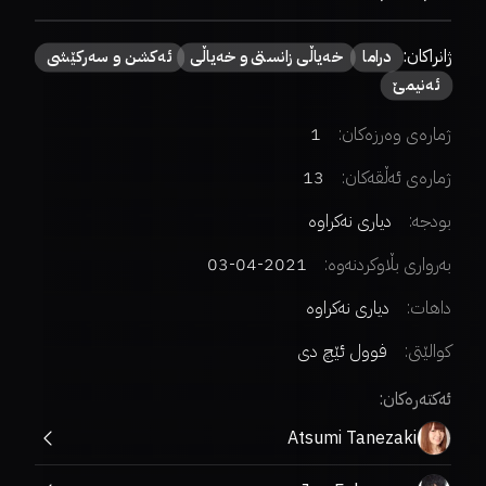
ژانراکان:
دراما
خەیاڵی زانستی و خەیاڵی
ئەکشن و سەرکێشی
ئەنیمێ
ژمارەی وەرزەکان:
1
ژمارەی ئەڵقەکان:
13
بودجە:
دیاری نەکراوە
بەرواری بڵاوکردنەوە:
2021-04-03
داهات:
دیاری نەکراوە
کوالێتی:
فوول ئێچ دی
ئەکتەرەکان:
Atsumi Tanezaki