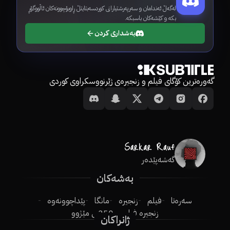
لەگەڵ ئەندامان و سەرپەرشتیارانی کوردسەبتایتڵ ڕاوبۆچوونەکان ئاڵووگۆڕ
بکە و کێشەکان باسبکە.
بەشداری کردن
گەورەترین کۆگای فیلم و زنجیرەی ژێرنووسکراوی کوردی
گەشەپێدەر
بەشەکان
سەرەتا
فیلم
زنجیرە
مانگا
پێداچوونەوە
زنجیرە فیلم
250ـی مێژوو
ژانراکان