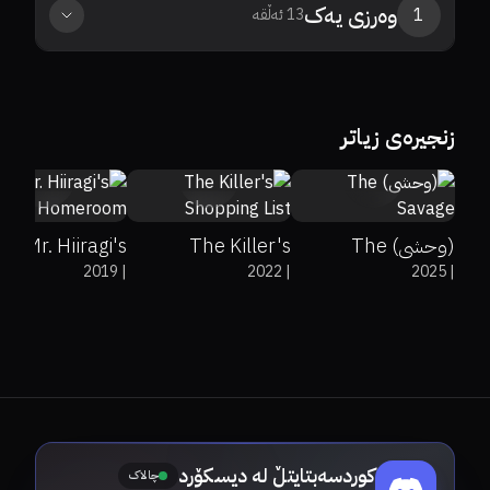
وەرزی
یەک
1
13
ئەڵقە
زنجیرەی زیاتر
7.4
7.1
0%
0%
8.3
(وحشی) The
The Killer's
Mr. Hiiragi's
2019
|
2022
|
2025
|
Homeroom
Shopping List
Savage
کوردسەبتایتڵ لە دیسکۆرد
چالاک