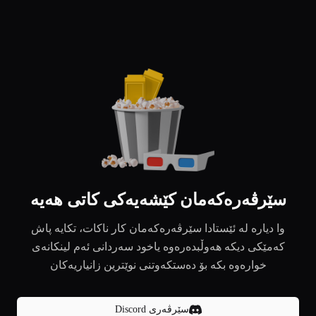
سێرڤەرەکەمان کێشەیەکی کاتی هەیە
وا دیارە لە ئێستادا سێرڤەرەکەمان کار ناکات، تکایە پاش
کەمێکی دیکە هەوڵبدەرەوە یاخود سەردانی ئەم لینکانەی
خوارەوە بکە بۆ دەستکەوتنی نوێترین زانیاریەکان
سێرڤەری Discord