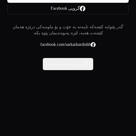
گروپی Facebook
گەر پێتوایە کێشەکە تایبەتە بە خۆت و بۆ ماوەیەکی درێژە هەمان
کێشەت هەیە، لێرە پەیوەندیمان پێوە بکە:
facebook.com/sarkarkurdishh
دووبارە هەوڵبدەرەوە