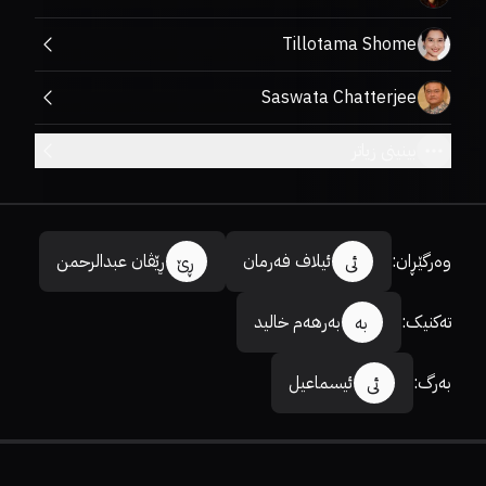
Tillotama Shome
Saswata Chatterjee
بینینی زیاتر
وەرگێڕان
:
ئیلاف فەرمان
ڕێڤان عبدالرحمن
ئی
ڕێ
تەکنیک
:
بەرهەم خالید
بە
بەرگ
:
ئیسماعیل
ئی