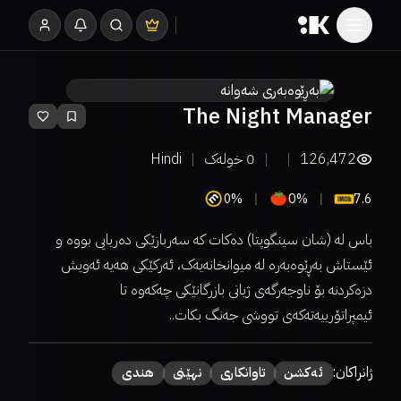
The Night Manager
126,472
0
خولەک
Hindi
0%
0%
7.6
باس لە (شان سینگوپتا) دەکات کە سەربازێکی دەریایی بووە و
ئێستاش بەڕێوەبەرە لە میوانخانەیەک، ئەرکێکی هەیە ئەویش
دزەکردنە بۆ ناوجەرگەی ژیانی بازرگانێکی چەکەوە تا
ئیمپراتۆرییەتەکەی تووشی جەنگ بکات..
ژانراکان:
ئەكشن
تاوانکاری
نهێنی
هندی