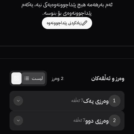
ئەم بەرهەمە هیچ پێداچوونەوەیەکی نیە، یەکەم
پێداچوونەوەی بۆ بنوسە.
زیادکردنی پێداچوونەوە
وەرز و ئەڵقەکان
2
وەرز
لیست
وەرزی
یەک
1
7
ئەڵقە
وەرزی
دوو
2
7
ئەڵقە