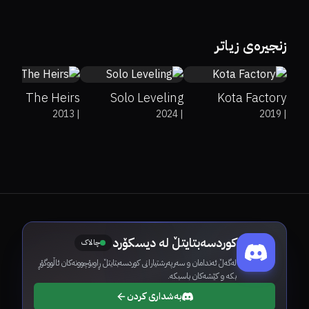
7.6
0%
0%
8.3
9.1
زنجیرەی زیاتر
The Heirs
Solo Leveling
Kota Factory
2013
|
2024
|
2019
|
کوردسەبتایتڵ لە دیسکۆرد
چالاک
لەگەڵ ئەندامان و سەرپەرشتیارانی کوردسەبتایتڵ ڕاوبۆچوونەکان ئاڵووگۆڕ
بکە و کێشەکان باسبکە.
بەشداری کردن