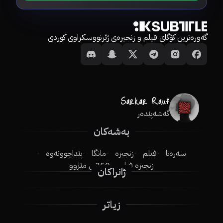
گەورەترین کۆگای فیلم و زنجیرەی ژێرنووسکراوی کوردی
گەشەپێدەر
بەشەکان
سەرەتا
فیلم
زنجیرە
مانگا
پێداچوونەوە
زنجیرە فیلم
250ـی مێژوو
ژانراکان
زیاتر