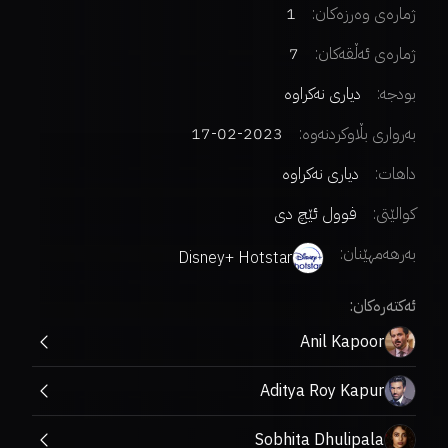
ژمارەی وەرزەکان:
1
ژمارەی ئەڵقەکان:
7
بودجە:
دیاری نەکراوە
بەرواری بڵاوکردنەوە:
2023-02-17
داهات:
دیاری نەکراوە
کوالێتی:
فوول ئێچ دی
بەرهەمهێنان:
Disney+ Hotstar
ئەکتەرەکان:
Anil Kapoor
Aditya Roy Kapur
Sobhita Dhulipala