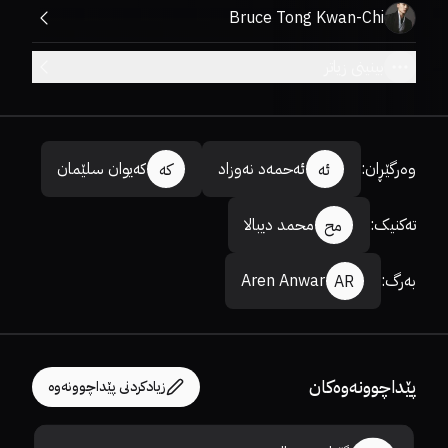
Bruce Tong Kwan-Chi
بینینی زیاتر
وەرگێڕان
:
ئەحمەد نەوزاد
کەیوان سلێمان
ئە
کە
تەکنیک
:
محمد دیبالا
مح
بەرگ
:
Aren Anwar
AR
پێداچوونەوەکان
زیادکردنی پێداچوونەوە