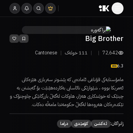
Big Brother
72,642
111
خولەک
Cantonese
6.3
مامۆستایەکی قۆناغی ئامادەیی کە پێشوتر سەربازی هێزەکانی
ئەمریکا بووە ، شێوازێکی نائاسایی بەکاردەهێنێت بۆ گەیشتن بە
چینێک لە خوێندکاری هەژار، هاوکات لەگەڵ بازرگانێکی چاوچنۆک و
تێکدەرەکان هەروەها لەگەڵ حکومەتدا مامەڵە دەکات.
ژانراکان:
ئەكشن
كۆمێدی
دراما