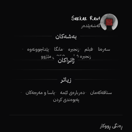
گەشەپێدەر
بەشەکان
سەرەتا
فیلم
زنجیرە
مانگا
پێداچوونەوە
زنجیرە فیلم
250ـی مێژوو
ژانراکان
زیاتر
ستافەکەمان
دەربارەی ئێمە
یاسا و مەرجەکان
پەیوەندی کردن
ڕەنگی ڕووکار