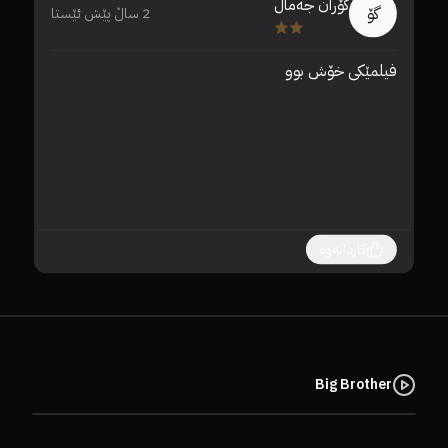
گۆران جەمال
گۆ
2 ساڵ پێش ئێستا
فیلمێکی خۆش بوو 
دان
کاردانەوە
Big Brother