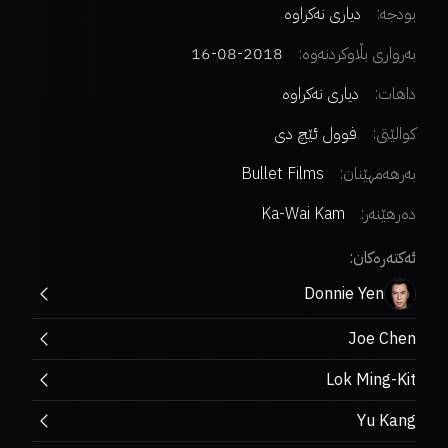
بودجە:
دیاری نەکراوە
بەرواری بڵاوکردنەوە:
2018-08-16
داهات:
دیاری نەکراوە
کوالێتی:
فوول ئێچ دی
بەرهەمهێنان:
Bullet Films
دەرهێنەر
:
Ka-Wai Kam
ئەکتەرەکان:
Donnie Yen
Joe Chen
Lok Ming-Kit
Yu Kang