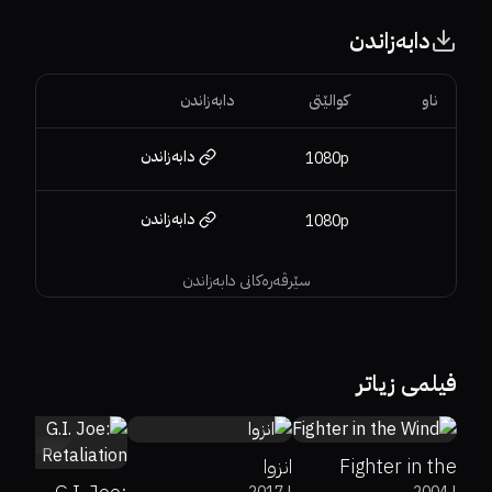
دابەزاندن
ناو
کوالێتی
دابەزاندن
دابەزاندن
1080p
دابەزاندن
1080p
سێرڤەرەکانی دابەزاندن
5.4
0%
0%
7
فیلمی زیاتر
41%
29%
5.8
Fighter in the
انزوا