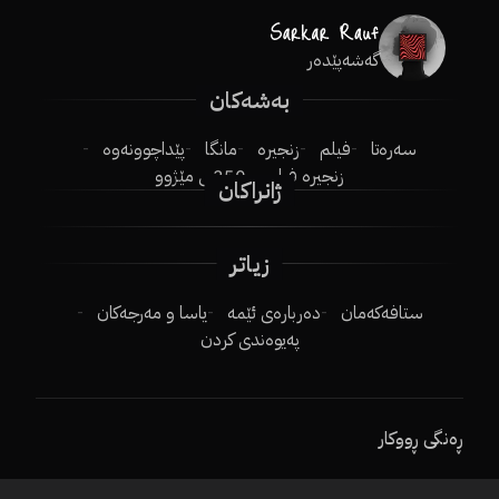
گەشەپێدەر
بەشەکان
سەرەتا
فیلم
زنجیرە
مانگا
پێداچوونەوە
زنجیرە فیلم
250ـی مێژوو
ژانراکان
زیاتر
ستافەکەمان
دەربارەی ئێمە
یاسا و مەرجەکان
پەیوەندی کردن
ڕەنگی ڕووکار