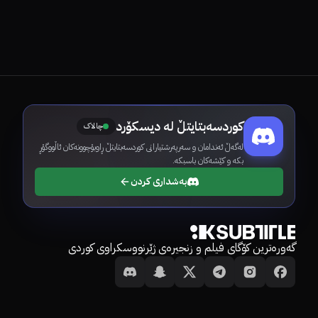
کوردسەبتایتڵ لە دیسکۆرد
چالاک
لەگەڵ ئەندامان و سەرپەرشتیارانی کوردسەبتایتڵ ڕاوبۆچوونەکان ئاڵووگۆڕ
بکە و کێشەکان باسبکە.
بەشداری کردن
گەورەترین کۆگای فیلم و زنجیرەی ژێرنووسکراوی کوردی