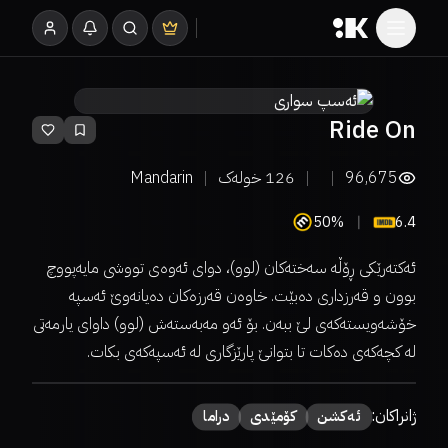
Ride On
96,675
126
خولەک
Mandarin
50%
6.4
ئەکتەرێکی ڕۆڵە سەختەکان (لوو)، دوای ئەوەی تووشی مایەپووچ
بوون و قەرزداری دەبێت. خاوەن قەرزەکان دەیانەوێ ئەسپە
خۆشەویستەکەی لێ ببەن. بۆ ئەو مەبەستەش (لوو) داوای یارمەتی
لە کچەکەی دەکات تا بتوانێ پارێزگاری لە ئەسپەکەی بکات.
ژانراکان:
ئەكشن
كۆمێدی
دراما