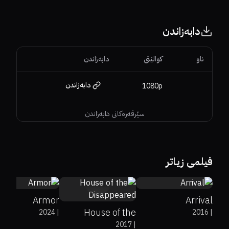
دابەزاندن
ناو
کوالێتی
دابەزاندن
دابەزاندن
1080p
سێرڤەرەکانی دابەزاندن
0%
0%
0
81%
94%
7.9
فیلمی زیاتر
0%
0%
6.3
Armor
Arrival
House of the
2024
|
2016
|
2017
|
Disappeared