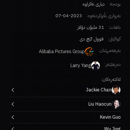
بودجە:
دیاری نەکراوە
بەرواری بڵاوکردنەوە:
2023-04-07
داهات:
31 ملیۆن دۆلار
کوالێتی:
فوول ئێچ دی
بەرهەمهێنان:
Alibaba Pictures Group
دەرهێنەر
:
Larry Yang
ئەکتەرەکان:
Jackie Chan
Liu Haocun
Kevin Guo
Wu Jing