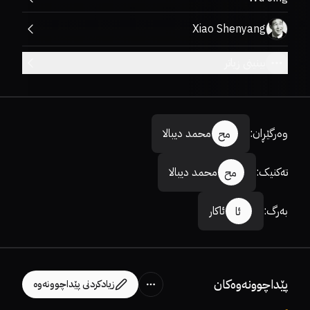
Xiao Shenyang
بینینی زیاتر
وەرگێڕان
:
محمد دیبالا
مح
تەکنیک
:
محمد دیبالا
مح
بەرگ
:
ئاکار
ئا
پێداچوونەوەکان
زیادکردنی پێداچوونەوە