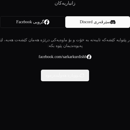
زانیاریەکان
سێرڤەری Discord
گروپی Facebook
 پێتوایە کێشەکە تایبەتە بە خۆت و بۆ ماوەیەکی درێژە هەمان کێشەت هەیە، لێ
پەیوەندیمان پێوە بکە:
facebook.com/sarkarkurdishh
دووبارە هەوڵبدەرەوە