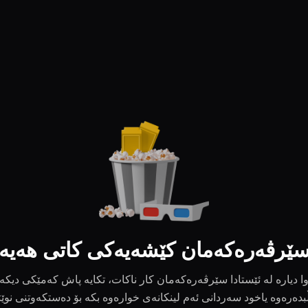
ێرڤەرەکەمان کێشەیەکی کاتی هەیە
ا دیارە لە ئێستادا سێرڤەرەکەمان کار ناکات، تکایە پاش کەمێکی دیکە
بدەرەوە یاخود سەردانی ئەم لینکانەی خوارەوە بکە بۆ دەستکەوتنی نوێ