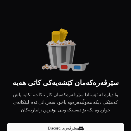
سێرڤەرەکەمان کێشەیەکی کاتی هەیە
وا دیارە لە ئێستادا سێرڤەرەکەمان کار ناکات، تکایە پاش
کەمێکی دیکە هەوڵبدەرەوە یاخود سەردانی ئەم لینکانەی
خوارەوە بکە بۆ دەستکەوتنی نوێترین زانیاریەکان
سێرڤەری Discord