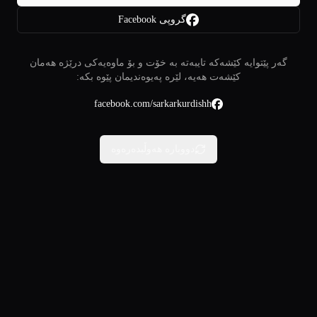
گروپی Facebook
گەر پێتوایە کێشەکە تایبەتە بە خۆت و بۆ ماوەیەکی درێژە هەمان
کێشەت هەیە، لێرە پەیوەندیمان پێوە بکە:
facebook.com/sarkarkurdishh
دووبارە هەوڵبدەرەوە