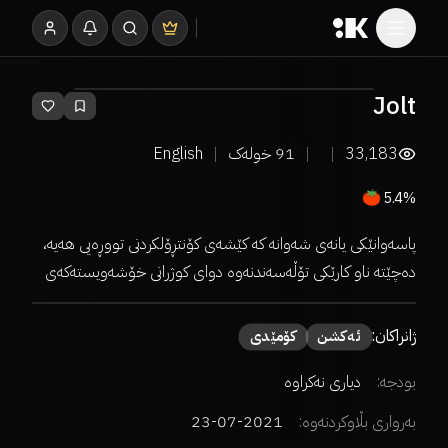
Jolt
33,183
91
خولەک
English
5.4%
پاسەوانێکی یانەی شەوانە کە کێشەی کۆنتڕۆلکردنی تووڕەیی هەیە،
دەچێتە ناو کارێکی تۆڵەسەندنەوە دوای کوژرانی خۆشەویستەکەی
ژانراکان:
ئەكشن
كۆمێدی
بودجە:
دیاری نەکراوە
بەرواری بڵاوکردنەوە:
2021-07-23