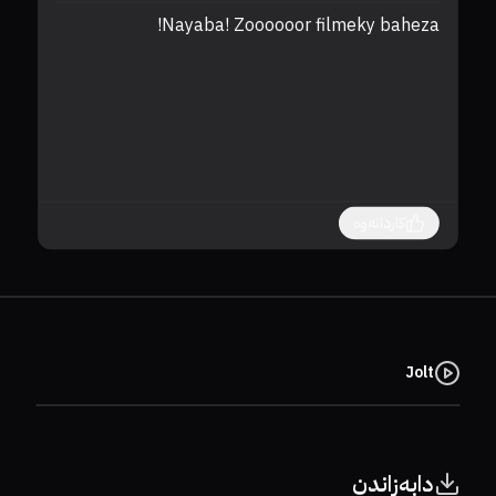
Nayaba! Zoooooor filmeky baheza!
دە
کاردانەوە
Jolt
دابەزاندن