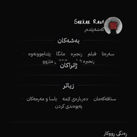
گەشەپێدەر
بەشەکان
سەرەتا
فیلم
زنجیرە
مانگا
پێداچوونەوە
زنجیرە فیلم
250ـی مێژوو
ژانراکان
زیاتر
ستافەکەمان
دەربارەی ئێمە
یاسا و مەرجەکان
پەیوەندی کردن
ڕەنگی ڕووکار