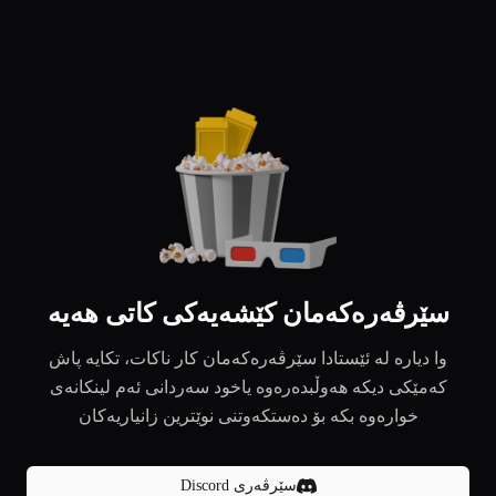
سێرڤەرەکەمان کێشەیەکی کاتی هەیە
وا دیارە لە ئێستادا سێرڤەرەکەمان کار ناکات، تکایە پاش
کەمێکی دیکە هەوڵبدەرەوە یاخود سەردانی ئەم لینکانەی
خوارەوە بکە بۆ دەستکەوتنی نوێترین زانیاریەکان
سێرڤەری Discord