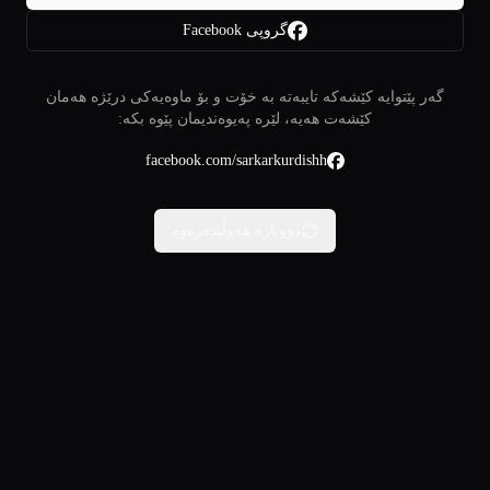
گروپی Facebook
گەر پێتوایە کێشەکە تایبەتە بە خۆت و بۆ ماوەیەکی درێژە هەمان
کێشەت هەیە، لێرە پەیوەندیمان پێوە بکە:
facebook.com/sarkarkurdishh
دووبارە هەوڵبدەرەوە