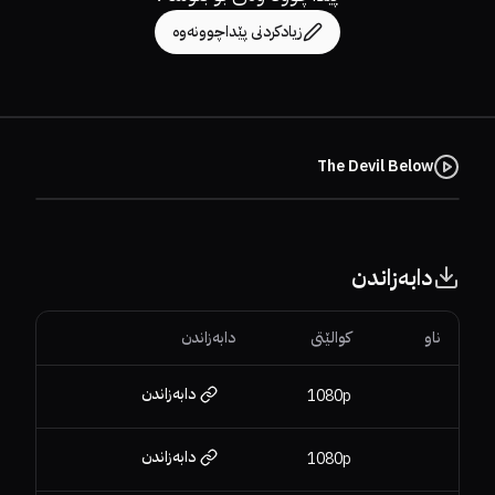
زیادکردنی پێداچوونەوە
The Devil Below
دابەزاندن
ناو
کوالێتی
دابەزاندن
دابەزاندن
1080p
دابەزاندن
1080p