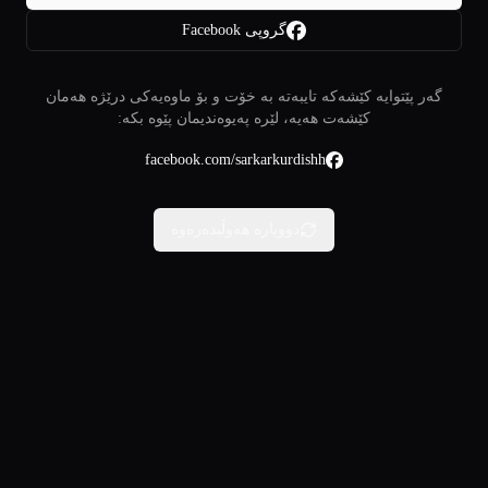
گروپی Facebook
گەر پێتوایە کێشەکە تایبەتە بە خۆت و بۆ ماوەیەکی درێژە هەمان
کێشەت هەیە، لێرە پەیوەندیمان پێوە بکە:
facebook.com/sarkarkurdishh
دووبارە هەوڵبدەرەوە