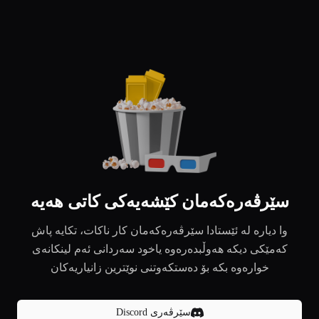
سێرڤەرەکەمان کێشەیەکی کاتی هەیە
وا دیارە لە ئێستادا سێرڤەرەکەمان کار ناکات، تکایە پاش
کەمێکی دیکە هەوڵبدەرەوە یاخود سەردانی ئەم لینکانەی
خوارەوە بکە بۆ دەستکەوتنی نوێترین زانیاریەکان
سێرڤەری Discord