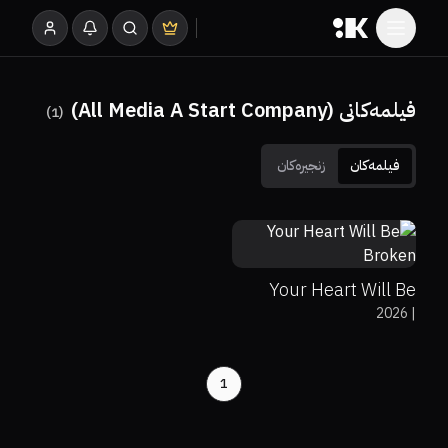
فیلمەکانی (All Media A Start Company)
)
1
(
فیلمەکان
زنجیرەکان
0%
0%
4.5
Your Heart Will Be
2026
|
Broken
1