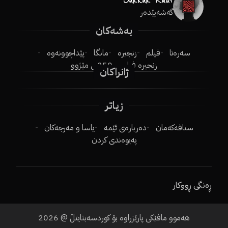
گەشەپێدەر
بەشەکان
سەرەتا
فیلم
زنجیرە
مانگا
پێداچوونەوە
زنجیرە فیلم
250ـی مێژوو
ژانراکان
زیاتر
ستافەکەمان
دەربارەی ئێمە
یاسا و مەرجەکان
پەیوەندی کردن
ڕەنگی ڕووکار
هەموو مافێکی پارێزراوە بۆ کوردسەبتایتڵ @
2026