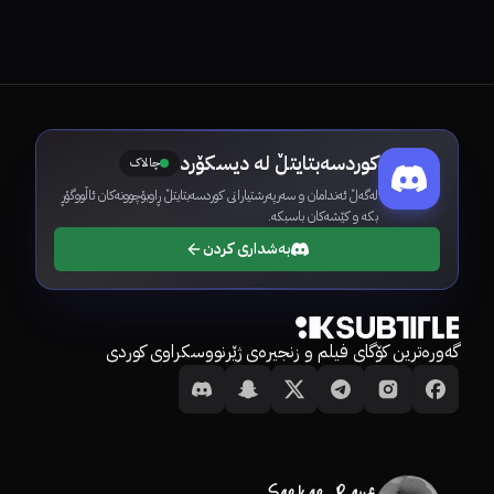
کوردسەبتایتڵ لە دیسکۆرد
چالاک
لەگەڵ ئەندامان و سەرپەرشتیارانی کوردسەبتایتڵ ڕاوبۆچوونەکان ئاڵووگۆڕ
بکە و کێشەکان باسبکە.
بەشداری کردن
گەورەترین کۆگای فیلم و زنجیرەی ژێرنووسکراوی کوردی