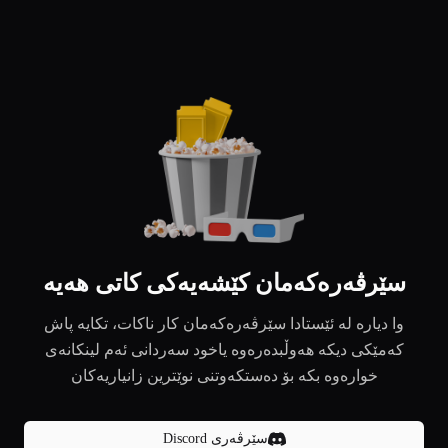
سێرڤەرەکەمان کێشەیەکی کاتی هەیە
وا دیارە لە ئێستادا سێرڤەرەکەمان کار ناکات، تکایە پاش
کەمێکی دیکە هەوڵبدەرەوە یاخود سەردانی ئەم لینکانەی
خوارەوە بکە بۆ دەستکەوتنی نوێترین زانیاریەکان
سێرڤەری Discord