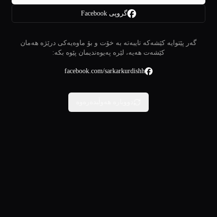
گروپی Facebook
گەر پێتوایە کێشەکە تایبەتە بە خۆت و بۆ ماوەیەکی درێژە هەمان
کێشەت هەیە، لێرە پەیوەندیمان پێوە بکە:
facebook.com/sarkarkurdishh
دووبارە هەوڵبدەرەوە