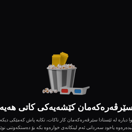
ێرڤەرەکەمان کێشەیەکی کاتی هەیە
ا دیارە لە ئێستادا سێرڤەرەکەمان کار ناکات، تکایە پاش کەمێکی دیکە
بدەرەوە یاخود سەردانی ئەم لینکانەی خوارەوە بکە بۆ دەستکەوتنی نوێ