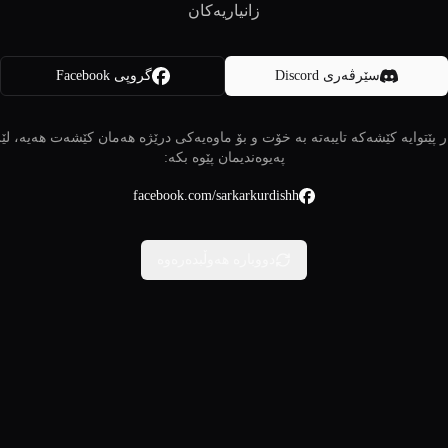
زانیاریەکان
سێرڤەری Discord
گروپی Facebook
 پێتوایە کێشەکە تایبەتە بە خۆت و بۆ ماوەیەکی درێژە هەمان کێشەت هەیە، لێ
پەیوەندیمان پێوە بکە:
facebook.com/sarkarkurdishh
دووبارە هەوڵبدەرەوە