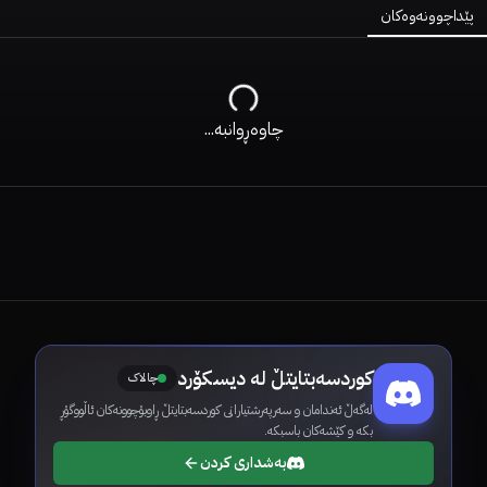
پێداچوونەوەکان
چاوەڕوانبە...
کوردسەبتایتڵ لە دیسکۆرد
چالاک
لەگەڵ ئەندامان و سەرپەرشتیارانی کوردسەبتایتڵ ڕاوبۆچوونەکان ئاڵووگۆڕ
بکە و کێشەکان باسبکە.
بەشداری کردن