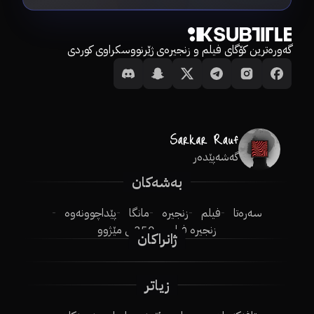
گەورەترین کۆگای فیلم و زنجیرەی ژێرنووسکراوی کوردی
گەشەپێدەر
بەشەکان
سەرەتا
فیلم
زنجیرە
مانگا
پێداچوونەوە
زنجیرە فیلم
250ـی مێژوو
ژانراکان
زیاتر