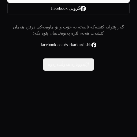
گروپی Facebook
گەر پێتوایە کێشەکە تایبەتە بە خۆت و بۆ ماوەیەکی درێژە هەمان
کێشەت هەیە، لێرە پەیوەندیمان پێوە بکە:
facebook.com/sarkarkurdishh
دووبارە هەوڵبدەرەوە