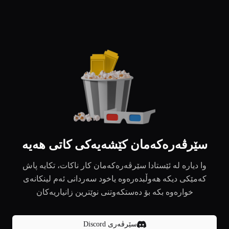
سێرڤەرەکەمان کێشەیەکی کاتی هەیە
وا دیارە لە ئێستادا سێرڤەرەکەمان کار ناکات، تکایە پاش
کەمێکی دیکە هەوڵبدەرەوە یاخود سەردانی ئەم لینکانەی
خوارەوە بکە بۆ دەستکەوتنی نوێترین زانیاریەکان
سێرڤەری Discord