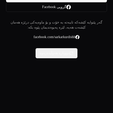
گروپی Facebook
گەر پێتوایە کێشەکە تایبەتە بە خۆت و بۆ ماوەیەکی درێژە هەمان
کێشەت هەیە، لێرە پەیوەندیمان پێوە بکە:
facebook.com/sarkarkurdishh
دووبارە هەوڵبدەرەوە