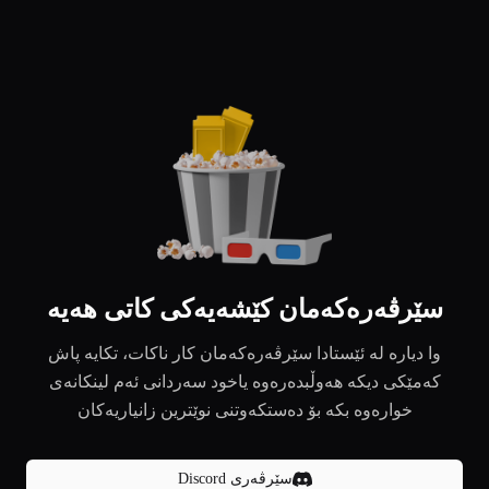
سێرڤەرەکەمان کێشەیەکی کاتی هەیە
وا دیارە لە ئێستادا سێرڤەرەکەمان کار ناکات، تکایە پاش
کەمێکی دیکە هەوڵبدەرەوە یاخود سەردانی ئەم لینکانەی
خوارەوە بکە بۆ دەستکەوتنی نوێترین زانیاریەکان
سێرڤەری Discord