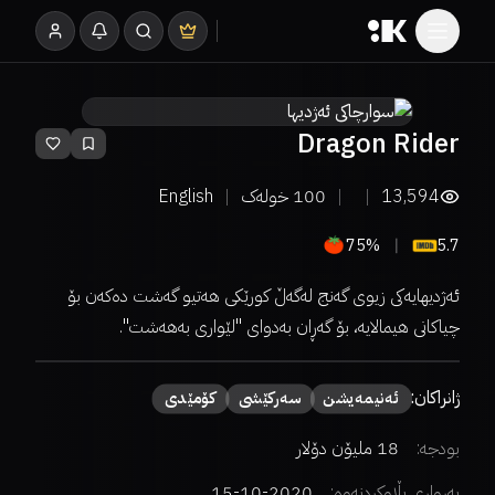
Dragon Rider
13,594
100
خولەک
English
75%
5.7
ئەژدیھایەکی زیوی گەنج لەگەڵ کورێکی هەتیو گەشت دەکەن بۆ
چیاکانی ھیمالایە، بۆ گەڕان بەدوای "لێواری بەھەشت".
ژانراکان:
ئەنیمەیشن
سەركێشی
كۆمێدی
بودجە:
18 ملیۆن دۆلار
بەرواری بڵاوکردنەوە:
2020-10-15