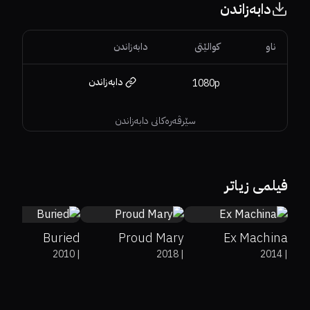
دابەزاندن
ناو
کوالێتی
دابەزاندن
دابەزاندن
1080p
سێرڤەرەکانی دابەزاندن
65%
87%
7
35%
27%
4.9
78%
92%
7.7
فیلمی زیاتر
Buried
Proud Mary
Ex Machina
2010
|
2018
|
2014
|