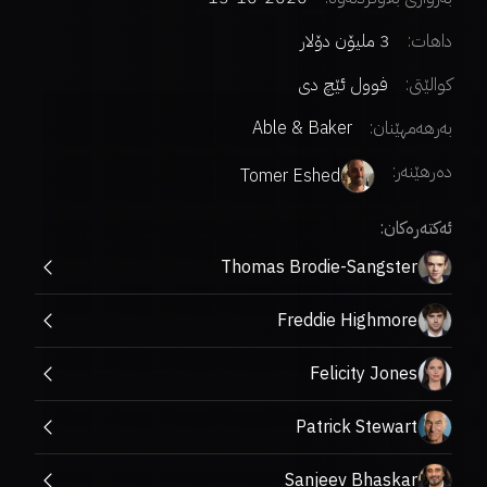
داهات:
3 ملیۆن دۆلار
کوالێتی:
فوول ئێچ دی
بەرهەمهێنان:
Able & Baker
دەرهێنەر
:
Tomer Eshed
ئەکتەرەکان:
Thomas Brodie-Sangster
Freddie Highmore
Felicity Jones
Patrick Stewart
Sanjeev Bhaskar