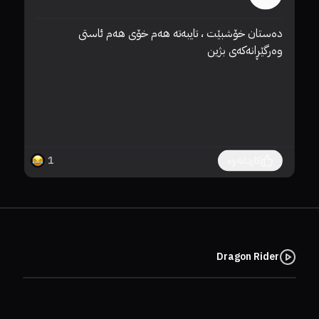
دەستان خۆشبێت ، تایبەتە هەم خۆی هەم ئاستی 
وەرگێڕانەكەی بژین 
کاردانەوە
1
Dragon Rider