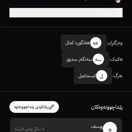
بینینی زیاتر
وەرگێڕان
:
ھەلگورد کمال
ھە
تەکنیک
:
سەنگەر سدیق
سە
بەرگ
:
ئیسماعیل
ئی
پێداچوونەوەکان
زیادکردنی پێداچوونەوە
يوسف
يو
3 ساڵ پێش ئێستا