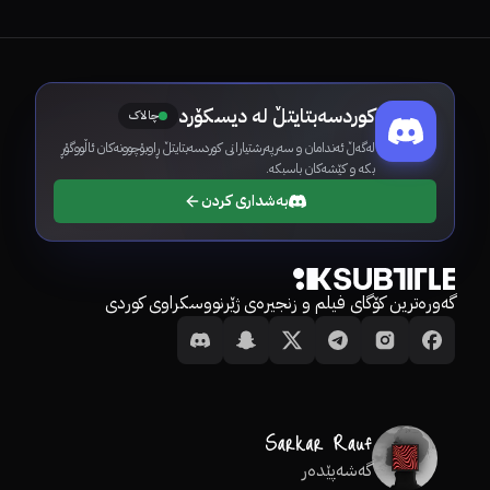
کوردسەبتایتڵ لە دیسکۆرد
چالاک
لەگەڵ ئەندامان و سەرپەرشتیارانی کوردسەبتایتڵ ڕاوبۆچوونەکان ئاڵووگۆڕ
بکە و کێشەکان باسبکە.
بەشداری کردن
گەورەترین کۆگای فیلم و زنجیرەی ژێرنووسکراوی کوردی
گەشەپێدەر