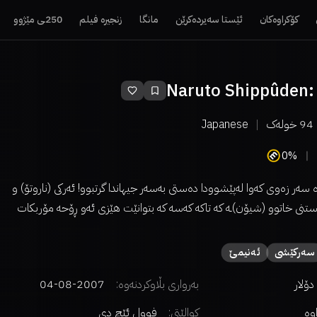
کۆکراوەکان
ئێستا سەیردەکرێن
مانگا
زنجیرە فیلم
250ـی مێژوو
Naruto Shippûden:
94
خولەک
Japanese
0%
 سەر زەوی کەوا لەپێشوودا دەستی بەسەر جیهاندا گرتبوو! ئەرکی (ناروتۆ) و
راستنی خاتوو (شیۆن)ـە کە تاکە کەسە کە بتوانێت هێزی ئەو ڕۆحە مۆربکات
سەركێشی
ئەنیمێ
بەرواری بڵاوکردنەوە:
2007-08-04
اوە
کوالێتی:
فوول ئێچ دی