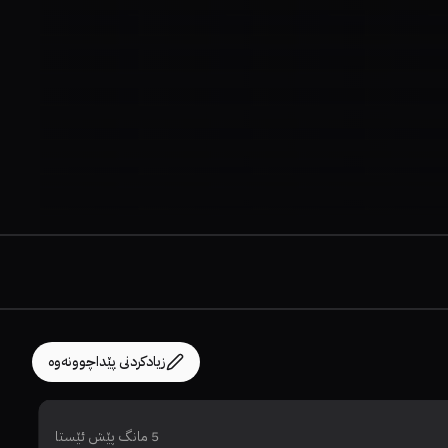
زیادکردنی پێداچوونەوە
5 مانگ پێش ئێستا