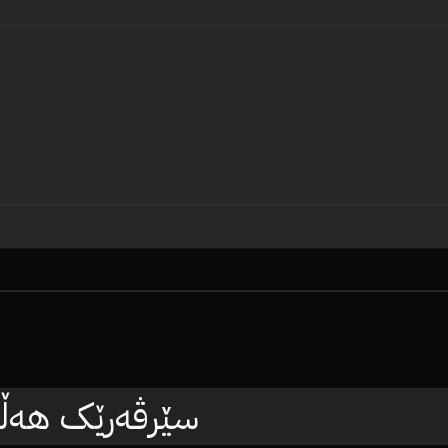
سێرڤەرێک هەڵبژ