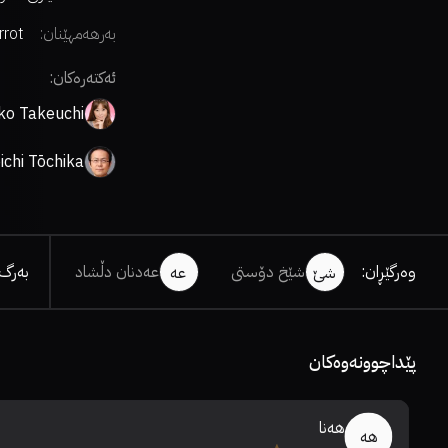
بەرهەمهێنان:
rrot
ئەکتەرەکان:
ko Takeuchi
ichi Tōchika
وەرگێڕان
:
شێخ دۆستی
عەدنان دڵشاد
بەرگ
شێ
عە
پێداچوونەوەکان
هەنا
هە