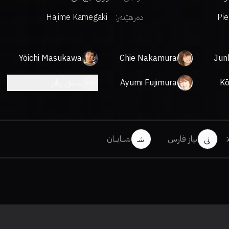
Pie
دەرهێنەر
:
Hajime Kamegaki
Yōichi Masukawa
Chie Nakamura
Jun
Kō
Ayumi Fujimura
بینینی زیاتر
:
نیاز فارس
شـــایـــان
نی
شـ