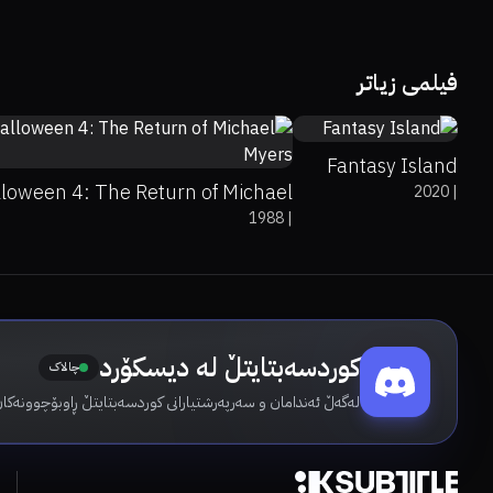
22%
8%
4.9
فیلمی زیاتر
34%
39%
5.8
Fantasy Island
loween 4: The Return of Michael
2020
|
1988
|
Myers
کوردسەبتایتڵ لە دیسکۆرد
چالاک
لەگەڵ ئەندامان و سەرپەرشتیارانی کوردسەبتایتڵ ڕاوبۆچوونەکان