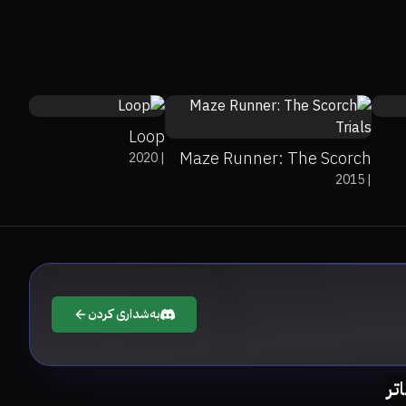
6.8
43%
46%
6.3
Loop
Maze Runner: The Scorch
2020
|
2015
|
Trials
بەشداری کردن
اتر