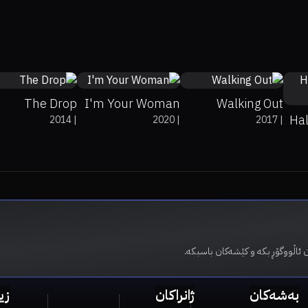
69%
89%
7.1
63%
81%
6.2
79%
90%
5.8
The Drop
I'm Your Woman
Walking Out
Hal
2014
|
2020
|
2017
|
 ئاڵووگۆڕ بکە و کێشەکان باسبکە.
بەشەکان
ژانراکان
زی