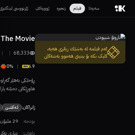
سەرەتا
فیلم
زنجیرە
ژوورەکان
ژێرنووسی ئینگلیزی
 The Movie
ئەم فیلمە لە بەشێك زیاتری هەیە،
68,333
کلیک بکە بۆ بینینی هەموو بەشەکانی
0%
6.9
ڕۆحێکی بەهێز گەڕاوە
هاوڕێکانی دەبێتە پا
ژانراکان:
ئەكشن
بودجە:
29 ملیۆن دۆلار
داهات:
دیاری نەکر