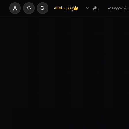
پێداچوونەوە
زیاتر
پلانی شاهانە