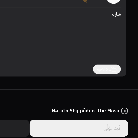
شازە
کاردانەوە
Naruto Shippûden: The Movie
ڤید مۆڵى