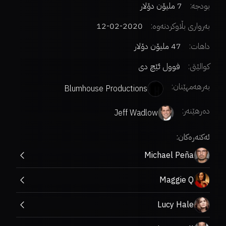
بودجە:
7 ملیۆن دۆلار
بەرواری بڵاوکردنەوە:
2020-02-12
داهات:
47 ملیۆن دۆلار
کوالێتی:
فوول ئێچ دی
بەرهەمهێنان:
Blumhouse Productions
دەرهێنەر
:
Jeff Wadlow
ئەکتەرەکان:
Michael Peña
Maggie Q
Lucy Hale