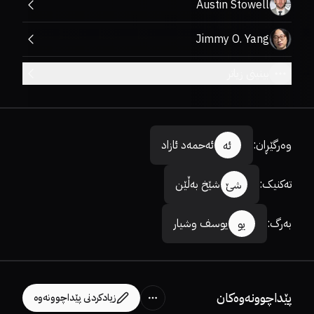
Austin Stowell
Jimmy O. Yang
بینینی زیاتر
وەرگێڕان
:
ئەحمەد ئازاد
ئە
تەکنیک
:
شێخ بەڵێن
شێ
بەرگ
:
یوسف وشیار
یو
پێداچوونەوەکان
زیادکردنی پێداچوونەوە