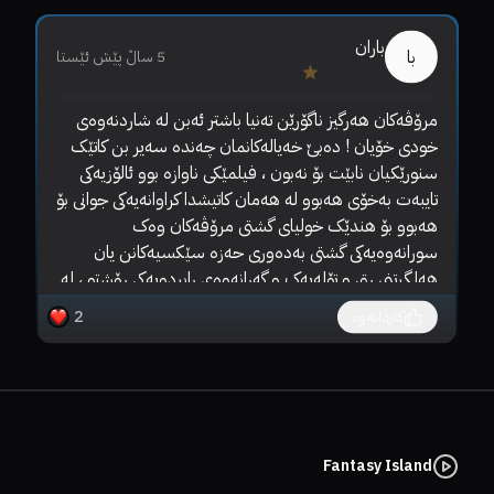
باران
با
5 ساڵ پێش ئێستا
مرۆڤەکان هەرگیز ناگۆرێن تەنیا باشتر ئەبن لە شاردنەوەی 
تەو
خودی خۆیان ! دەبێ خەیالەکانمان چەندە سەیر بن کاتێک 
سنورێکیان نابێت بۆ نەبون ، فیلمێکی ناوازە بوو ئالۆزیەکی 
تایبەت بەخۆی هەبوو لە هەمان کاتیشدا کراوانەیەکی جوانی بۆ 
هەبوو بۆ هندێک خولیای گشتی مرۆڤەکان وەک 
سورانەوەیەکی گشتی بەدەوری حەزە سێکسیەکانن یان 
هەلگرتنی رق و تۆلەیەک و گەرانەوەی رابردویەکی رۆشتو ، لە 
هەمان کاتدا نیشانی ئەو بارەی بچوکترین کردار یا قسەی 
کاردانەوە
2
هەلە بۆ بەرامبەرەکەت دەکرێ بەشێکی ژیان و کەسایەتی بە 
یەکجاری بشێوێنێت رۆژێک ببێتە کۆسپێک بۆت کە بێ ئاگا 
رۆژێک لە خۆشی رابواردن دروستت کرد 
Fantasy Island