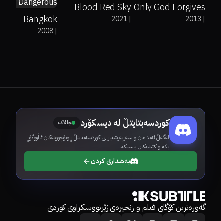
Blood Red Sky
Only God Forgives
Bangkok
2021
|
2013
|
2008
|
Dangerous
کوردسەبتایتڵ لە دیسکۆرد
چالاک
لەگەڵ ئەندامان و سەرپەرشتیارانی کوردسەبتایتڵ ڕاوبۆچوونەکان ئاڵووگۆڕ
بکە و کێشەکان باسبکە.
بەشداری کردن
گەورەترین کۆگای فیلم و زنجیرەی ژێرنووسکراوی کوردی