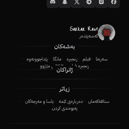
گەشەپێدەر
بەشەکان
سەرەتا
فیلم
زنجیرە
مانگا
پێداچوونەوە
زنجیرە فیلم
250ـی مێژوو
ژانراکان
زیاتر
ستافەکەمان
دەربارەی ئێمە
یاسا و مەرجەکان
پەیوەندی کردن