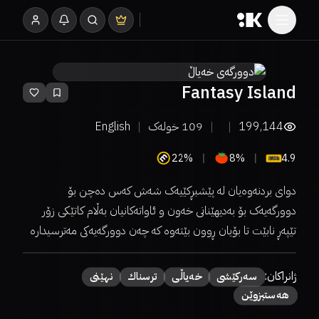
Fantasy Island
199,144
109
خولەک
English
22%
8%
4.9
دوای بردنەوەیان لە پێشبڕکێیەک شەش کەس دەچن بۆ
دوورگەیەک بۆ بەدیھێنانی خەون و ئاواتەکانیان بەڵام کاتێکی زۆر
تێپەڕ نابێت تا بۆیان ڕوون بێتەوە کە چەن دوورگەیەکی مەترسیدارە
ژانراکان:
سەركێشی
خەیاڵی
ترسناك
نهێنی
هەستبزوێن