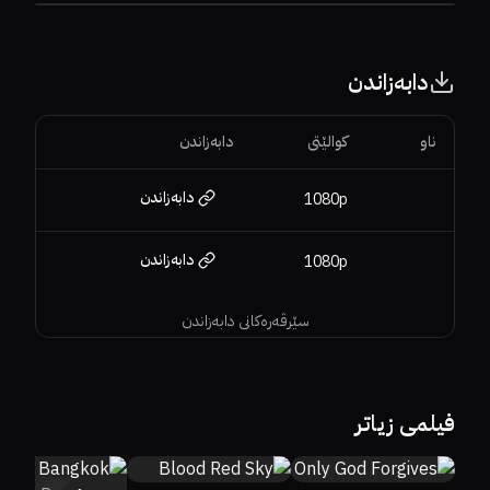
دابەزاندن
ناو
کوالێتی
دابەزاندن
دابەزاندن
1080p
دابەزاندن
1080p
سێرڤەرەکانی دابەزاندن
43%
70%
6.1
37%
41%
5.7
فیلمی زیاتر
24%
8%
5.4