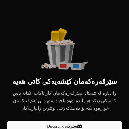
سێرڤەرەکەمان کێشەیەکی کاتی هەیە
وا دیارە لە ئێستادا سێرڤەرەکەمان کار ناکات، تکایە پاش
کەمێکی دیکە هەوڵبدەرەوە یاخود سەردانی ئەم لینکانەی
خوارەوە بکە بۆ دەستکەوتنی نوێترین زانیاریەکان
سێرڤەری Discord