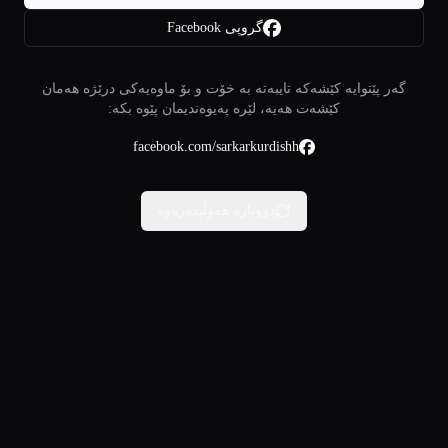
گروپی Facebook
گەر پێتوایە کێشەکە تایبەتە بە خۆت و بۆ ماوەیەکی درێژە هەمان
کێشەت هەیە، لێرە پەیوەندیمان پێوە بکە:
facebook.com/sarkarkurdishh
دووبارە هەوڵبدەرەوە