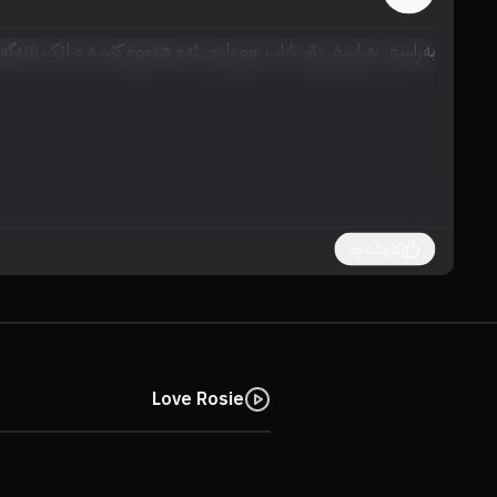
بەڕاستی بەڕاستی زۆر نایاب بوو پاشی ئەو هەموو کێشە و لێک تێنەگ
کاردانەوە
Love Rosie