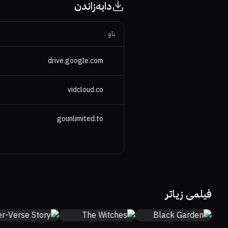
دابەزاندن
ناو
drive.google.com
vidcloud.co
gounlimited.to
7.1
5.4
0%
0%
4.9
فیلمی زیاتر