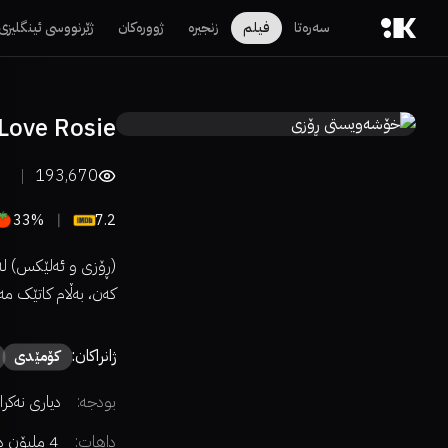
سەرەتا
فیلم
زنجیرە
ژوورەکان
ژێرنووسی ئینگلیزی
Love Rosie
193,670
33%
7.2
(ڕۆزی و ئەلێکس) لە 
کەن، بەڵام کاتێک م
ژانراکان:
كۆمێدی
بودجە:
دیاری نەکرا
داهات:
4 ملیۆن دۆلار