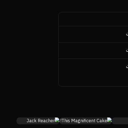
ن
ن
ن
50%
63%
7
100%
7.1
64