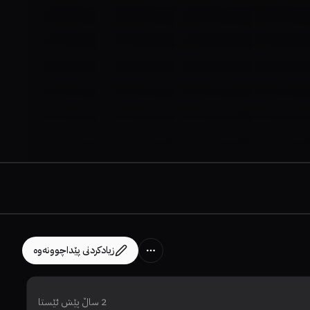
زیادکردنی پێداچوونەوە
2 ساڵ پێش ئێستا