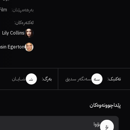
بەرهەمهێنان:
Film
ئەکتەرەکان:
Lily Collins
sin Egerton
تەکنیک
:
سەنگەر سدیق
بەرگ
:
شـــایـــان
سە
شـ
پێداچوونەوەکان
نۆوا
نۆ