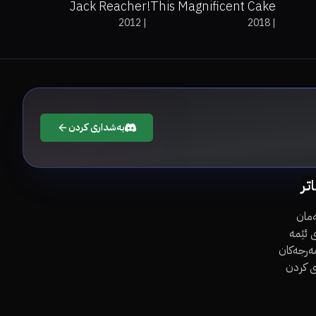
Jack Reacher
This Magnificent Cake!
2012
|
2018
|
بەشداری کردن
اتر
مان
 ئێمە
مەرجەکان
ی کردن