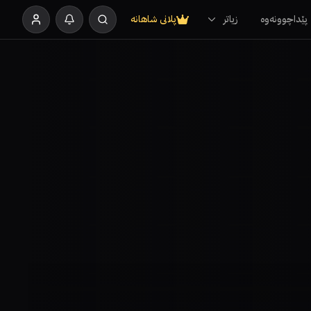
پێداچوونەوە
زیاتر
پلانی شاهانە