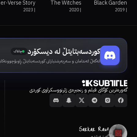
der-Verse Story
The Witches
Black Garden
2023
|
2020
|
2019
|
کوردسەبتایتڵ لە دیسکۆرد
چالاک
لەگەڵ ئەندامان و سەرپەرشتیارانی کوردسەبتایتڵ ڕاوبۆچوونەکان
گەورەترین کۆگای فیلم و زنجیرەی ژێرنووسکراوی کوردی
گەشەپێدەر