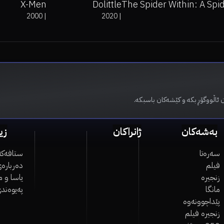
X-Men
Dolittle
The Spider Within: A Spi
2000
|
2020
|
 ئاڵووگۆڕ بکە و کێشەکان باسبکە.
بەشەکان
ژانراکان
زی
سەرەتا
ستافەکە
فیلم
دەربارەی
زنجیرە
یاسا و 
مانگا
پەیوەند
پێداچوونەوە
زنجیرە فیلم