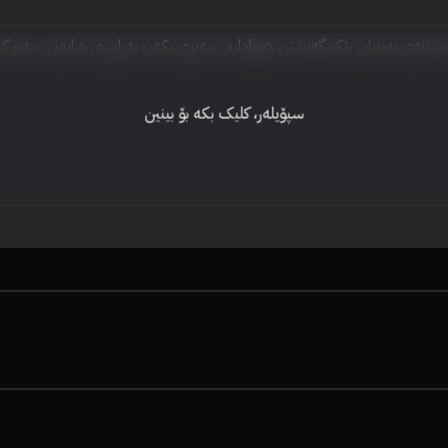
ەیشتنەی بەینیان پێک گەیشتن هیوادارم سەیری بکەن بەڕاستی شایەنی سەیر کر
سپۆیلەر، کلیک بکە بۆ بینین