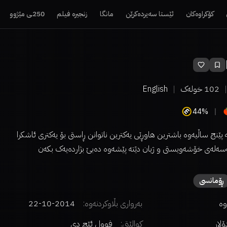
کۆکراوەکان
ئێستا سەیردەکرێن
مانگا
زنجیرە فیلم
250ـی مێژوو
102
خولەک
English
44%
پێنج ساڵیەوە باشترین هاوڕێی یەکترین ناتوانن ڕاستی بۆ یەکتری ئاشکرا
ەسەلەی خۆشەویستی و ژیان دێتە پێشەوە دەبێ بژاردەیەک بکەن
ڕۆمانسی
وە
بەرواری بڵاوکردنەوە:
2014-10-22
کوالێتی:
فوول ئێچ دی