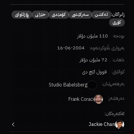
كشن
سەركێشی
كۆمێدی
خێزانی
ڕۆژئاوای
ۆن دۆلار
کردنەوە:
2004-06-16
دۆلار
ول ئێچ دی
:
Studio Babelsberg
Frank Coraci
Jackie