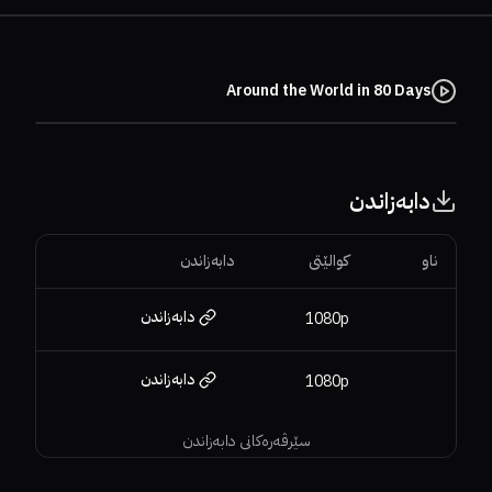
Around the World in 
ندن
کوالێتی
دابەزاندن
دابەزاندن
1080p
دابەزاندن
1080p
سێرڤەرەکانی دابەزاندن