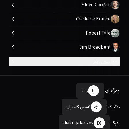
Steve C
Cécile de F
Robert
Jim Broa
یاتر
پاشا
پا
ئەمین کامەران
ئە
diakoqaladzey
D