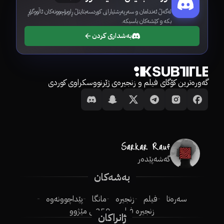
لەگەڵ ئەندامان و سەرپەرشتیارانی کوردسەبتایتڵ ڕاوبۆچوونەکان ئاڵووگۆڕ
بکە و کێشەکان باسبکە.
بەشداری کردن
گەورەترین کۆگای فیلم و زنجیرەی ژێرنووسکراوی کوردی
گەشەپێدەر
بەشەکان
سەرەتا
فیلم
زنجیرە
مانگا
پێداچوونەوە
زنجیرە فیلم
250ـی مێژوو
ژانراکان