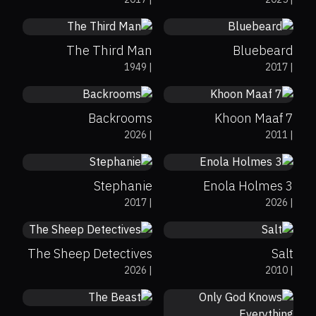
Accident یک تصادف
Victims
سادە
The Third Man
Bluebeard
77%
0%
7
0%
100%
6.3
لابردنی فلتەرەکان
1949
|
2017
|
Backrooms
7 Khoon Maaf
0%
40%
5.8
0%
73%
5.9
2026
|
2011
|
Stephanie
Enola Holmes 3
72%
95%
7.7
65%
61%
6.5
2017
|
2026
|
The Sheep Detectives
Salt
0%
0%
6.1
2026
|
2010
|
0%
0%
4.5