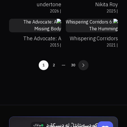
undertone
Nikita Roy
2026
|
2025
|
0%
0%
6.5
0%
0%
5.3
The Advocate: A
Whispering Corridors
2015
|
2021
|
Missing Body
6: The Humming
1
2
30
More pages
کوردسەبتایتڵ لە دیسکۆرد
چالاک