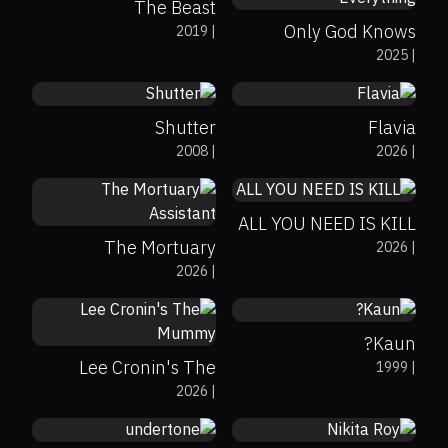
The Beast
Only God Knows
2019
|
37%
11%
5.2
0%
0%
6
2025
|
Everything
Shutter
Flavia
0%
83%
0
2008
|
2026
|
0%
36%
3.8
ALL YOU NEED IS KILL
The Mortuary
2026
|
0%
0%
7.8
2026
|
Assistant
48%
47%
6.3
Kaun?
Lee Cronin's The
1999
|
65%
73%
6.1
0%
0%
5.6
2026
|
Mummy