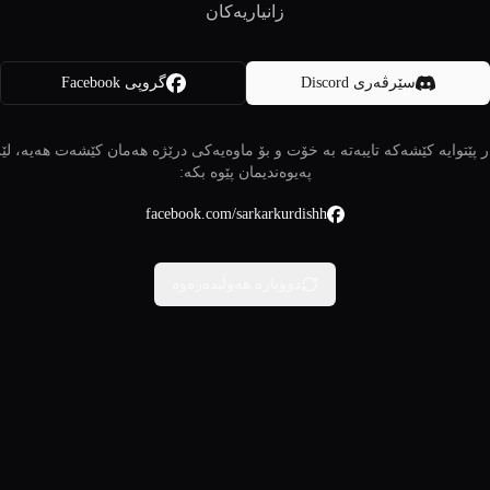
زانیاریەکان
سێرڤەری Discord
گروپی Facebook
 پێتوایە کێشەکە تایبەتە بە خۆت و بۆ ماوەیەکی درێژە هەمان کێشەت هەیە، لێ
پەیوەندیمان پێوە بکە:
facebook.com/sarkarkurdishh
دووبارە هەوڵبدەرەوە