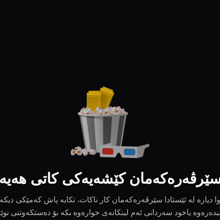
ێرڤەرەکەمان کێشەیەکی کاتی هەیە
ا دیارە لە ئێستادا سێرڤەرەکەمان کار ناکات، تکایە پاش کەمێکی دیکە
بدەرەوە یاخود سەردانی ئەم لینکانەی خوارەوە بکە بۆ دەستکەوتنی نوێ