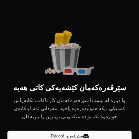
سێرڤەرەکەمان کێشەیەکی کاتی هەیە
وا دیارە لە ئێستادا سێرڤەرەکەمان کار ناکات، تکایە پاش
کەمێکی دیکە هەوڵبدەرەوە یاخود سەردانی ئەم لینکانەی
خوارەوە بکە بۆ دەستکەوتنی نوێترین زانیاریەکان
سێرڤەری Discord