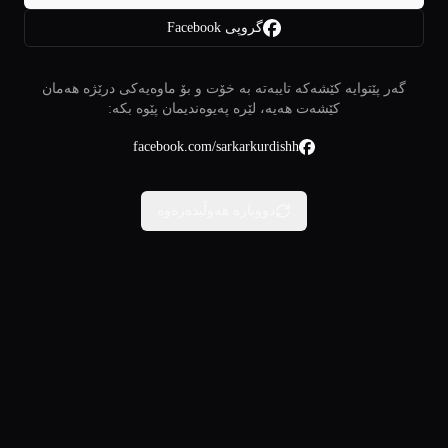
گروپی Facebook
گەر پێتوایە کێشەکە تایبەتە بە خۆت و بۆ ماوەیەکی درێژە هەمان
کێشەت هەیە، لێرە پەیوەندیمان پێوە بکە:
facebook.com/sarkarkurdishh
دووبارە هەوڵبدەرەوە