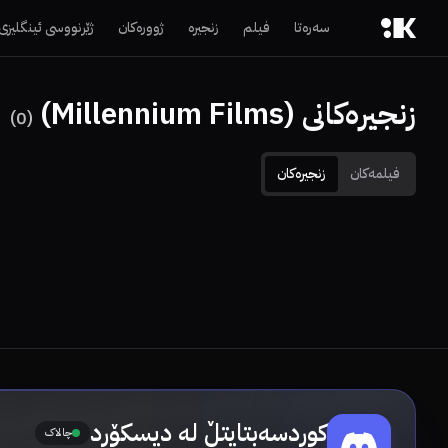
سەرەتا
فیلم
زنجیرە
ژوورەکان
ژێرنووسی ئینگلیزی
زنجیرەکانی (Millennium Films)
)
0
(
فیلمەکان
زنجیرەکان
کوردسەبتایتڵ لە دیسکۆرد
چالاک