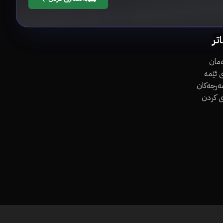
اتر
مان
 ئێمە
مەرجەکان
ی کردن