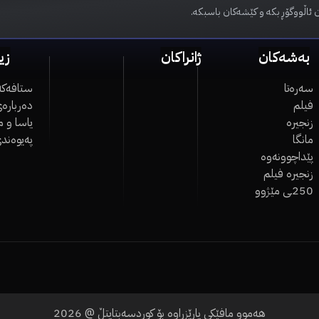
 ئاڵووگۆڕ بکە و کێشەکان باسبکە.
بەشەکان
ژانراکان
زی
سەرەتا
ستافەکە
فیلم
دەربارەی
زنجیرە
یاسا و 
مانگا
پەیوەند
پێداچوونەوە
زنجیرە فیلم
250ـی مێژوو
هەموو مافێکی پارێزراوە بۆ کوردسەبتایتڵ @
2026