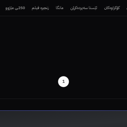
کۆکراوەکان
ئێستا سەیردەکرێن
مانگا
زنجیرە فیلم
250ـی مێژوو
1