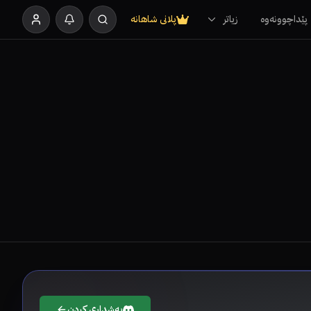
پێداچوونەوە
زیاتر
پلانی شاهانە
بەشداری کردن