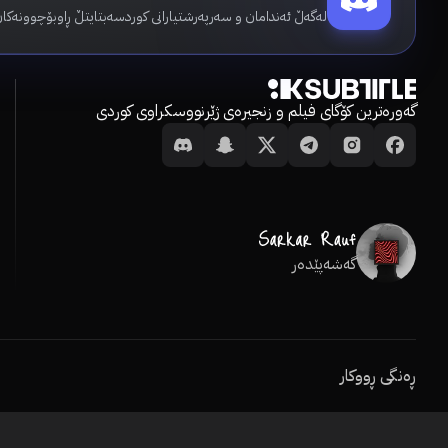
لەگەڵ ئەندامان و سەرپەرشتیارانی کوردسەبتایتڵ ڕاوبۆچوونەکان
گەورەترین کۆگای فیلم و زنجیرەی ژێرنووسکراوی کوردی
گەشەپێدەر
ڕەنگی ڕووکار