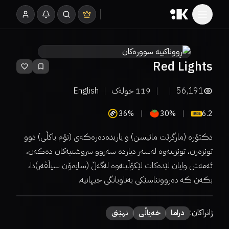
Red Lights
56,191
119
خولەک
English
36%
30%
6.2
دڪتۆرە (مارگرێت ماثیسن) و یاریدەدەرەڪەی (تۆم باکڵی) دوو
توێژەرن، توێژینەوە لەسەر دیاردە سەروو سروشتیەکان دەڪەن،
ئەمەش وایان لێدەکات لێکۆڵینەوە لەگەڵ (سایمۆن سیڵڤەر)دا،
بڪەن ڪە دەروونناسێکی بەناوبانگی جیهانیە.
ژانراکان:
دراما
خەیاڵی
نهێنی