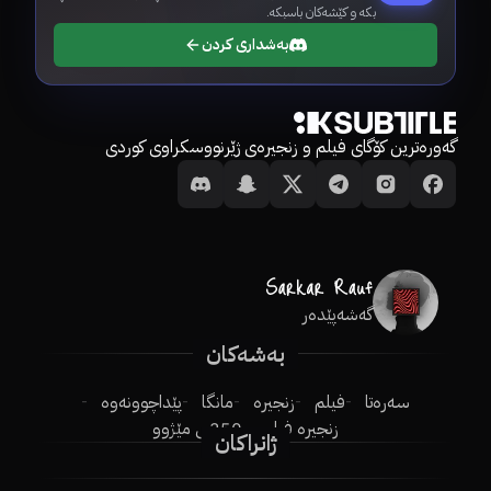
بکە و کێشەکان باسبکە.
بەشداری کردن
گەورەترین کۆگای فیلم و زنجیرەی ژێرنووسکراوی کوردی
گەشەپێدەر
بەشەکان
سەرەتا
فیلم
زنجیرە
مانگا
پێداچوونەوە
زنجیرە فیلم
250ـی مێژوو
ژانراکان