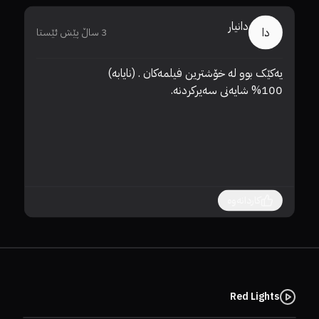
دانیار
دا
3 ساڵ پێش ئێستا
%100 شایەنی سەیرکردنە.
با
کاردانەوە
Red Lights