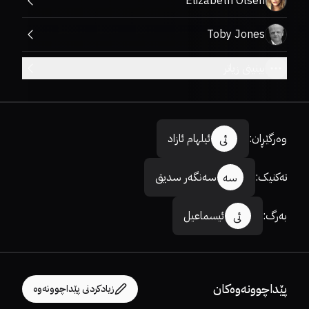
Elizabeth Olsen
Toby Jones
بینینی زیاتر
وەرگێڕان
:
ئیلهام ئازاد
ئی
تەکنیک
:
سەنگەر سدیق
سە
بەرگ
:
ئیسماعیل
ئی
پێداچوونەوەکان
زیادکردنی پێداچوونەوە