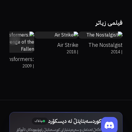
0%
0%
3.2
7
فیلمی زیاتر
35%
20%
6
Air Strike
The Nostalgist
2018
|
2014
|
Transformers:
2009
|
Revenge of the
Fallen
کوردسەبتایتڵ لە دیسکۆرد
چالاک
لەگەڵ ئەندامان و سەرپەرشتیارانی کوردسەبتایتڵ ڕاوبۆچوونەکان ئاڵووگۆڕ