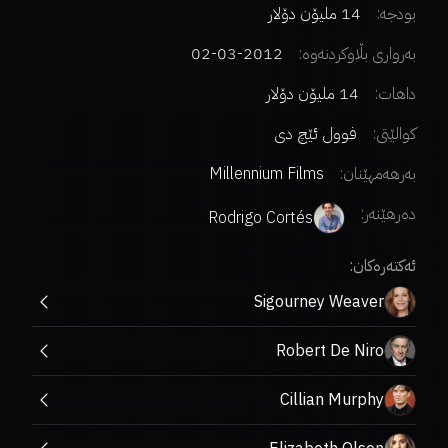
بودجە:
14 ملیۆن دۆلار
بەرواری بڵاوکردنەوە:
2012-03-02
داهات:
14 ملیۆن دۆلار
کوالێتی:
فوول ئێچ دی
بەرهەمهێنان:
Millennium Films
دەرهێنەر
:
Rodrigo Cortés
ئەکتەرەکان:
Sigourney Weaver
Robert De Niro
Cillian Murphy