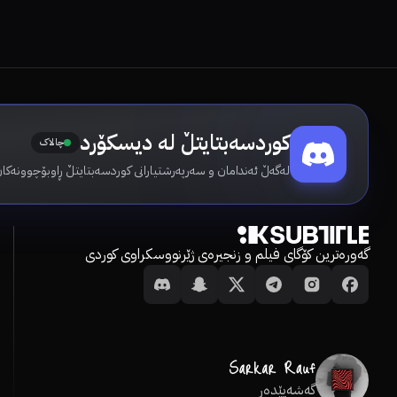
کوردسەبتایتڵ لە دیسکۆرد
چالاک
لەگەڵ ئەندامان و سەرپەرشتیارانی کوردسەبتایتڵ ڕاوبۆچوونەکان
گەورەترین کۆگای فیلم و زنجیرەی ژێرنووسکراوی کوردی
گەشەپێدەر