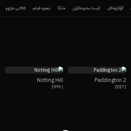
کۆکراوەکان
ئێستا سەیردەکرێن
مانگا
زنجیرە فیلم
250ـی مێژوو
68%
84%
7.2
88%
99%
7.8
Notting Hill
Paddington 2
1999
|
2017
|