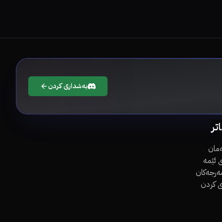
بەشداری کردن
اتر
مان
 ئێمە
مەرجەکان
ی کردن