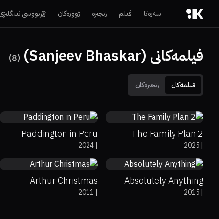
سەرەتا
فیلم
زنجیرە
ژوورەکان
ژێرنووسی ئینگلیزی
فیلمەکانی (Sanjeev Bhaskar)
)
8
(
فیلمەکان
زنجیرەکان
65%
93%
6.7
38%
0%
5.6
Paddington in Peru
The Family Plan 2
69%
92%
7.1
31%
20%
6
2024
|
2025
|
Arthur Christmas
Absolutely Anything
2011
|
2015
|