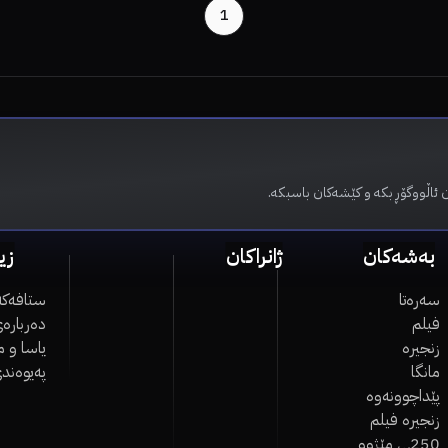
1
 ئاڵووگۆڕ بکە و کێشەکان باسبکە.
بەشەکان
ژانراکان
زی
سەرەتا
ستافەکە
فیلم
دەربارەی
زنجیرە
یاسا و 
مانگا
پەیوەند
پێداچوونەوە
زنجیرە فیلم
250ـی مێژوو