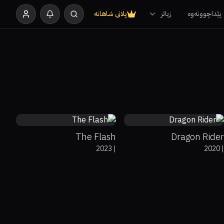
پێداچوونەوە
زیاتر
پلانی شاهانە
56%
64%
7.2
75%
5.7
The Flash
Dragon Rider
2023
|
2020
|