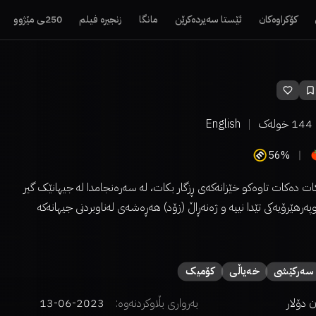
کۆکراوەکان
ئێستا سەیردەکرێن
مانگا
زنجیرە فیلم
250ـی مێژوو
144
خولەک
English
56%
ات دەکات تاوەکو خێزانەکەی ڕزگار بکات، لە سەرەنجامدا لە جیهانێک گیر
هێرۆیەکی تێدا نییە و ژەنەڕاڵ (زۆد) هەڕەشەی لەناوبردنی جیهانەکە
سەركێشی
خەیاڵی
کۆمیک
بەرواری بڵاوکردنەوە:
2023-06-13