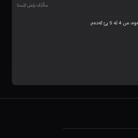
ساڵێک پێش ئێستا
پێ ئەدەم.
نا