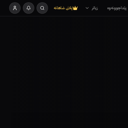
پێداچوونەوە
زیاتر
پلانی شاهانە