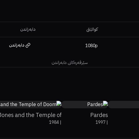
کوالێتی
دابەزاندن
دابەزاندن
1080p
سێرڤەرەکانی دابەزاندن
57%
84%
7.6
72%
7
Jones and the Temple of
Pardes
1984
|
1997
|
Doom