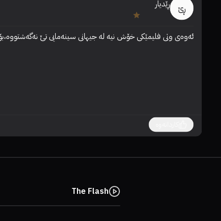
ڕێدیار
ڕێ
ئەوەی وتی فلیمێکی خۆش نیە لە جیهانی سینەمایی تێ نەگەشتووە،بۆیە من لێ
کاردانەوە
The Flash