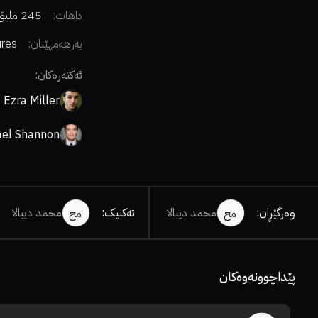
داهات:
245 ملیۆن دۆلار
بەرهەمهێنان:
ures
ئەکتەرەکان:
Ezra Miller
ael Shannon
وەرگێڕان
:
محمد دیبالا
تەکنیک
:
محمد دیبالا
مح
مح
پێداچوونەوەکان