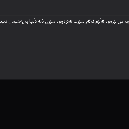
رەوە ئەڵێم ئەگەر سێرت نەکردووە سێری بکە دڵنیا بە پەشیمان نابیتەوە، من 4 لە 5 