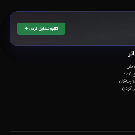
بەشداری کردن
اتر
مان
 ئێمە
مەرجەکان
ی کردن