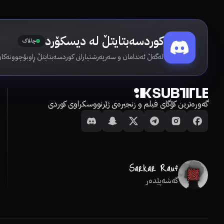
کوردسەبتایتڵ لە دیسکۆرد
چالاک
لەگەڵ ئەندامان و سەرپەرشتیارانی کوردسەبتایتڵ ڕاوبۆچوونەکان
گەورەترین کۆگای فیلم و زنجیرەی ژێرنووسکراوی کوردی
گەشەپێدەر