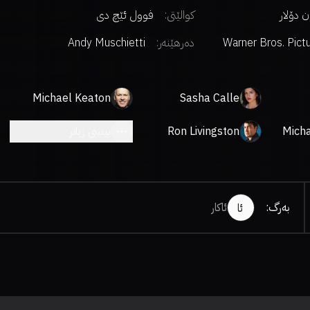
کوالێتی:
فوول ئێچ دی
Warner Bros. Pict
دەرهێنەر
:
Andy Muschietti
Michael Keaton
Sasha Calle
Mich
Ron Livingston
بینینی زیاتر
بەرگ
:
ئاکار
ئا