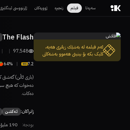
سەرەتا
فیلم
زنجیرە
ژوورەکان
ژێرنووسی ئینگلیزی
The Flash
ئەم فیلمە لە بەشێك زیاتری هەیە،
97,548
کلیک بکە بۆ بینینی هەموو بەشەکانی
64%
7.2
(باری ئاڵن) گەشتی ک
دەخوات کە هیچ سوپەر
دەکات.
ژانراکان:
ئەكشن
بودجە:
190 ملیۆن دۆلار