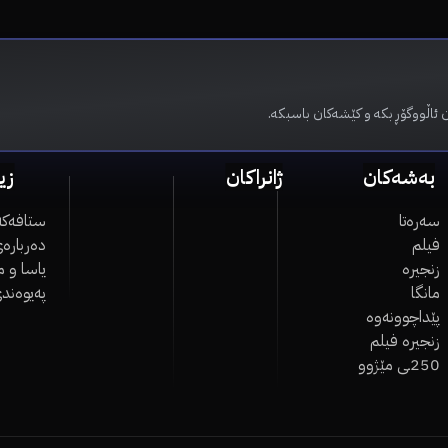
 ئاڵووگۆڕ بکە و کێشەکان باسبکە.
بەشەکان
ژانراکان
زی
سەرەتا
ستافەکە
فیلم
دەربارەی
زنجیرە
یاسا و 
مانگا
پەیوەند
پێداچوونەوە
زنجیرە فیلم
250ـی مێژوو