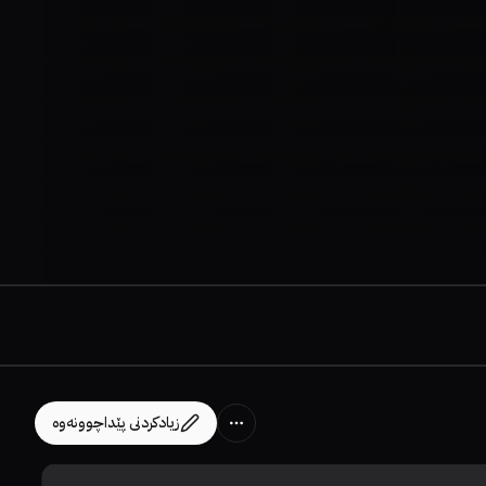
زیادکردنی پێداچوونەوە