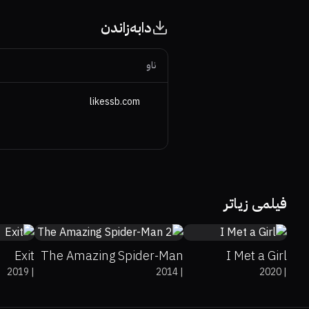
دابەزاندن
ناو
likessb.com
7
53%
51%
6.6
5.9
فیلمی زیاتر
Exit
The Amazing Spider-Man
I Met a Girl
2019
|
2014
|
2020
|
2