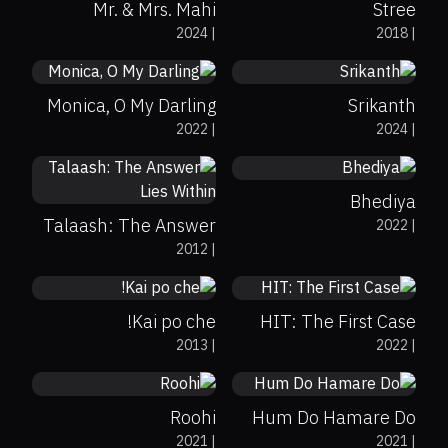
Mr. & Mrs. Mahi
Stree
81%
7.4
78%
7.9
2024
|
2018
|
Monica, O My Darling
Srikanth
7.3
2022
|
2024
|
65%
81%
7.2
Bhediya
Talaash: The Answer
2022
|
40%
79%
7.8
50%
8.1
2012
|
Lies Within
Kai po che!
HIT: The First Case
4.8
6.6
2013
|
2022
|
Roohi
Hum Do Hamare Do
7.1
75%
7.2
2021
|
2021
|