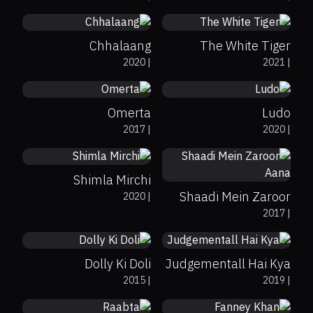
Chhalaang
The White Tiger
7.2
7.9
2020
|
2021
|
Omerta
Ludo
4.7
2017
|
2020
|
25%
7.6
Shimla Mirchi
Shaadi Mein Zaroor
2020
|
0%
70%
4.6
0%
64%
6
2017
|
Aana
Dolly Ki Doli
Judgementall Hai Kya
0%
13%
4.1
0%
56%
4.5
2015
|
2019
|