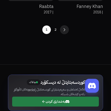
Raabta
Fanney Khan
2017
|
2018
|
1
2
کوردسەبتایتڵ لە دیسکۆرد
چالاک
لەگەڵ ئەندامان و سەرپەرشتیارانی کوردسەبتایتڵ ڕاوبۆچوونەکان ئاڵووگۆڕ
بکە و کێشەکان باسبکە.
بەشداری کردن