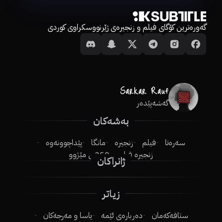
گەورەترین کۆگای فیلم و زنجیرەی ژێرنووسکراوی کوردی
گەشەپێدەر
بەشەکان
سەرەتا
فیلم
زنجیرە
مانگا
پێداچوونەوە
زنجیرە فیلم
250ـی مێژوو
ژانراکان
زیاتر
ستافەکەمان
دەربارەی ئێمە
یاسا و مەرجەکان