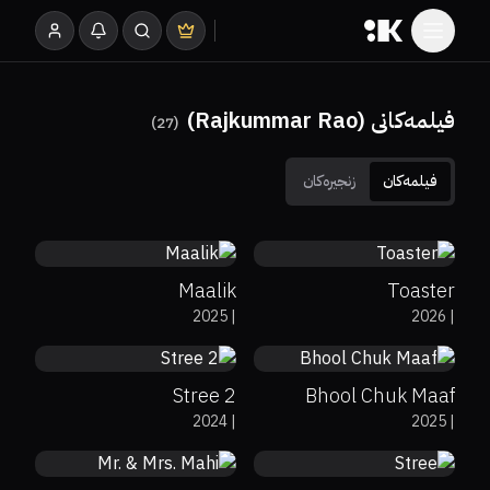
فیلمەکانی (Rajkummar Rao)
)
27
(
فیلمەکان
زنجیرەکان
0%
23%
6.5
0%
0%
4.8
Maalik
Toaster
67%
7.7
0%
0%
5.9
2025
|
2026
|
Stree 2
Bhool Chuk Maaf
64%
6.5
0%
79%
7.5
2024
|
2025
|