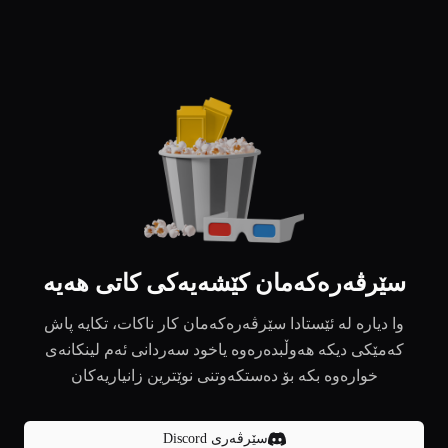
سێرڤەرەکەمان کێشەیەکی کاتی هەیە
وا دیارە لە ئێستادا سێرڤەرەکەمان کار ناکات، تکایە پاش
کەمێکی دیکە هەوڵبدەرەوە یاخود سەردانی ئەم لینکانەی
خوارەوە بکە بۆ دەستکەوتنی نوێترین زانیاریەکان
سێرڤەری Discord