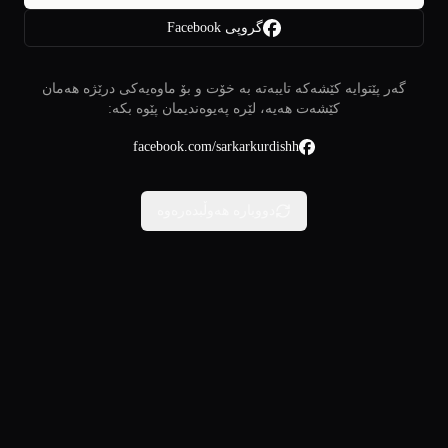
گروپی Facebook
گەر پێتوایە کێشەکە تایبەتە بە خۆت و بۆ ماوەیەکی درێژە هەمان
کێشەت هەیە، لێرە پەیوەندیمان پێوە بکە:
facebook.com/sarkarkurdishh
دووبارە هەوڵبدەرەوە