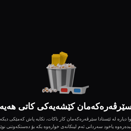
ێرڤەرەکەمان کێشەیەکی کاتی هەیە
ا دیارە لە ئێستادا سێرڤەرەکەمان کار ناکات، تکایە پاش کەمێکی دیکە
بدەرەوە یاخود سەردانی ئەم لینکانەی خوارەوە بکە بۆ دەستکەوتنی نوێ