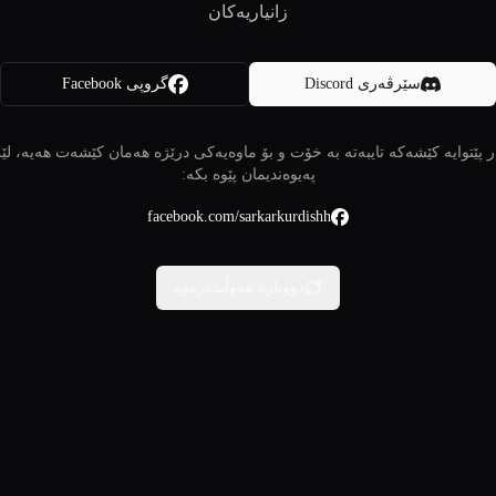
زانیاریەکان
سێرڤەری Discord
گروپی Facebook
 پێتوایە کێشەکە تایبەتە بە خۆت و بۆ ماوەیەکی درێژە هەمان کێشەت هەیە، لێ
پەیوەندیمان پێوە بکە:
facebook.com/sarkarkurdishh
دووبارە هەوڵبدەرەوە