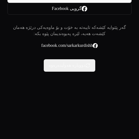
گروپی Facebook
گەر پێتوایە کێشەکە تایبەتە بە خۆت و بۆ ماوەیەکی درێژە هەمان
کێشەت هەیە، لێرە پەیوەندیمان پێوە بکە:
facebook.com/sarkarkurdishh
دووبارە هەوڵبدەرەوە