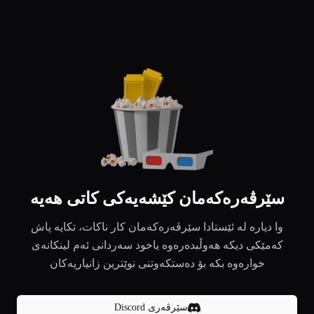
سێرڤەرەکەمان کێشەیەکی کاتی هەیە
وا دیارە لە ئێستادا سێرڤەرەکەمان کار ناکات، تکایە پاش
کەمێکی دیکە هەوڵبدەرەوە یاخود سەردانی ئەم لینکانەی
خوارەوە بکە بۆ دەستکەوتنی نوێترین زانیاریەکان
سێرڤەری Discord