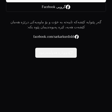
گروپی Facebook
گەر پێتوایە کێشەکە تایبەتە بە خۆت و بۆ ماوەیەکی درێژە هەمان
کێشەت هەیە، لێرە پەیوەندیمان پێوە بکە:
facebook.com/sarkarkurdishh
دووبارە هەوڵبدەرەوە